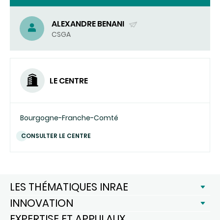
ALEXANDRE BENANI
(ENVOYER
CSGA
UN
COURRIEL)
LE CENTRE
Bourgogne-Franche-Comté
CONSULTER LE CENTRE
LES THÉMATIQUES INRAE
INNOVATION
EXPERTISE ET APPUI AUX