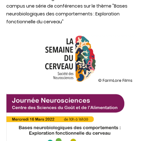
campus une série de conférences sur le thème "Bases
neurobiologiques des comportements : Exploration
fonctionnelle du cerveau"
illustration
© FarmLore Films
Journée
"neurosciences"