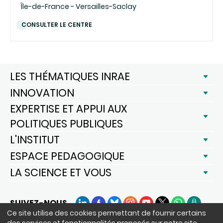
Île-de-France - Versailles-Saclay
CONSULTER LE CENTRE
LES THÉMATIQUES INRAE
INNOVATION
EXPERTISE ET APPUI AUX
POLITIQUES PUBLIQUES
L'INSTITUT
ESPACE PEDAGOGIQUE
LA SCIENCE ET VOUS
SUIVEZ-NOUS
LinkedIn
Facebook
BlueSky
Instagram
YouTube
X
WhatsApp
Podcast
Ce site utilise des cookies permettant de fournir certains