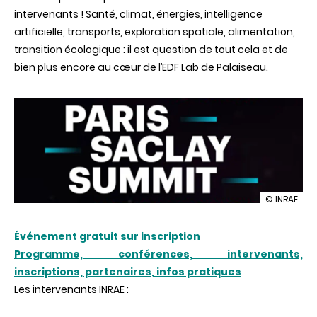
intervenants ! Santé, climat, énergies, intelligence
artificielle, transports, exploration spatiale, alimentation,
transition écologique : il est question de tout cela et de
bien plus encore au cœur de l’EDF Lab de Palaiseau.
illustration
© INRAE
INRAE
partenaire
Événement gratuit sur inscription
du
Paris-
Programme, conférences, intervenants,
Saclay
inscriptions, partenaires, infos pratiques
Summit
2025
Les intervenants INRAE :