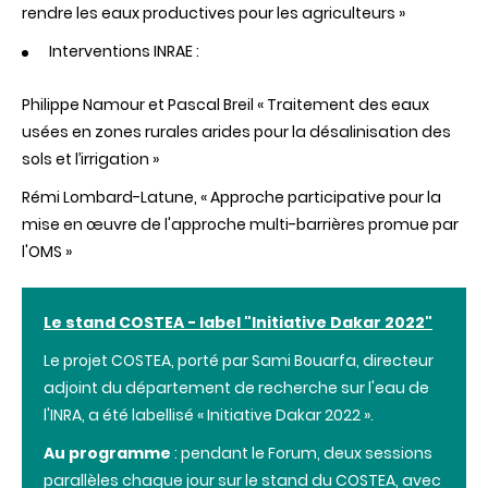
rendre les eaux productives pour les agriculteurs »
Interventions INRAE :
Philippe Namour et Pascal Breil « Traitement des eaux
usées en zones rurales arides pour la désalinisation des
sols et l’irrigation »
Rémi Lombard-Latune,
« Approche participative pour la
mise en œuvre de l'approche multi-barrières promue par
l'OMS »
Le stand COSTEA - label "Initiative Dakar 2022"
Le projet COSTEA, porté par Sami Bouarfa, directeur
adjoint du département de recherche sur l'eau de
l'INRA, ​​a été labellisé « Initiative Dakar 2022 ».
Au programme
: pendant le Forum, deux sessions
parallèles chaque jour sur le stand du COSTEA, avec