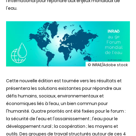
l'international pour répondre aux enjeux mondiaux de
l'eau.
illustration
© INRAE/Adobe stock
INRAE
à
Cette nouvelle édition est tournée vers les résultats et
la
9e
présentera les solutions existantes pour répondre aux
édition
défis humains, sociaux, environnementaux et
du
Forum
économiques liés à l’eau, un bien commun pour
mondial
l'humanité. Quatre priorités ont été fixées pour le forum :
de
l’eau
la sécurité de l'eau et l'assainissement ; l'eau pour le
développement rural ; la coopération ; les moyens et
outils. Des groupes de travail structurés autour de ces 4