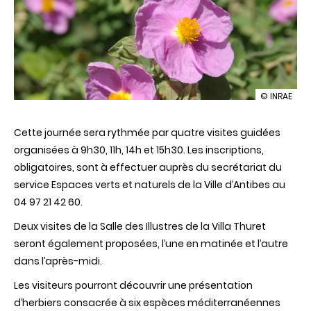
illustration
© INRAE
Floralies
d'Antibes
Cette journée sera rythmée par quatre visites guidées
2026
au
organisées à 9h30, 11h, 14h et 15h30. Les inscriptions,
jardin
obligatoires, sont à effectuer auprès du secrétariat du
Thuret
service Espaces verts et naturels de la Ville d’Antibes au
04 97 21 42 60.
Deux visites de la Salle des Illustres de la Villa Thuret
seront également proposées, l’une en matinée et l’autre
dans l’après-midi.
Les visiteurs pourront découvrir une présentation
d’herbiers consacrée à six espèces méditerranéennes