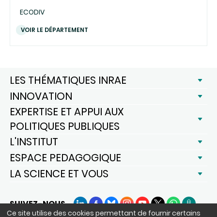
ECODIV
VOIR LE DÉPARTEMENT
LES THÉMATIQUES INRAE
INNOVATION
EXPERTISE ET APPUI AUX
POLITIQUES PUBLIQUES
L'INSTITUT
ESPACE PEDAGOGIQUE
LA SCIENCE ET VOUS
SUIVEZ-NOUS
LinkedIn
Facebook
BlueSky
Instagram
YouTube
X
WhatsApp
Podcast
Ce site utilise des cookies permettant de fournir certains