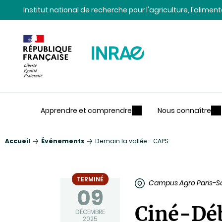
Contenu
Recherche
Navigation
Institut national de recherche pour l'agriculture, l'alime
Apprendre et comprendre
Nous connaître
Accueil
Événements
Demain la vallée - CAPS
TERMINÉ
Campus Agro Paris-Sa
09
Ciné-Dé
DÉCEMBRE
2025