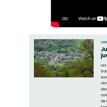
LIE
Ju
ju
Les
tra
eur
cli
des
not
de 