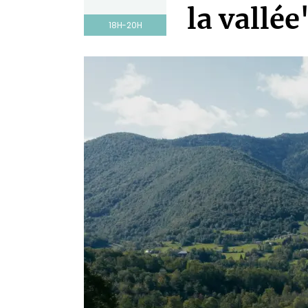
la vallée
18H-20H
Statut