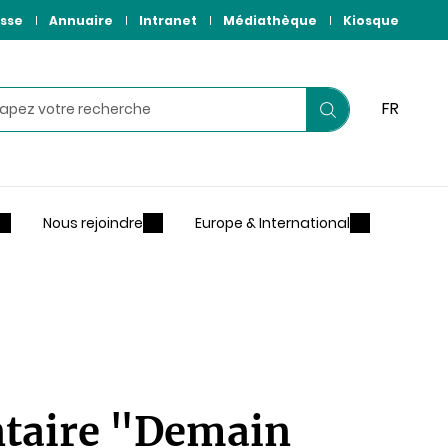
sse
Annuaire
Intranet
Médiathèque
Kiosque
hercher
FR
Lancer
votre
recherche
Nous rejoindre
Europe & International
ntaire "Demain