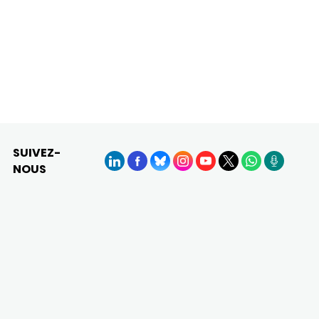
SUIVEZ-
NOUS
LinkedIn
Facebook
BlueSky
Instagram
YouTube
X
WhatsApp
Podcasts