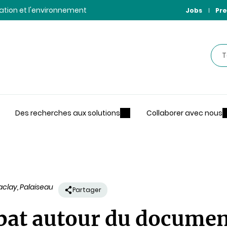
ntation et l'environnement
Jobs
Pre
Rec
Des recherches aux solutions
Collaborer avec nous
clay, Palaiseau
Partager
bat autour du docume