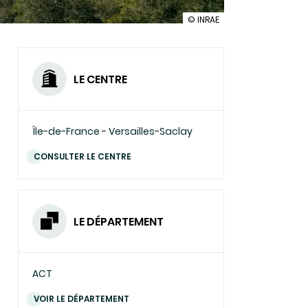
illustration
© INRAE
Ciné-
Débat
autour
du
LE CENTRE
documentaire
"Demain
la
vallée"
Île-de-France - Versailles-Saclay
CONSULTER LE CENTRE
LE DÉPARTEMENT
ACT
VOIR LE DÉPARTEMENT