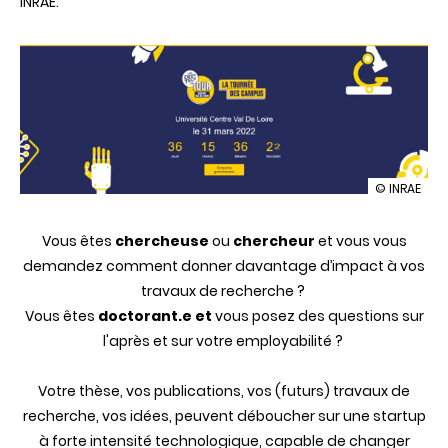
INRAE.
illustration
© INRAE
DEEPTECH
TOUR
Vous êtes
chercheuse
ou
chercheur
et vous vous
-
Centre-
demandez comment donner davantage d’impact à vos
Val
travaux de recherche ?
de
Loire
Vous êtes
doctorant.e et
vous posez des questions sur
l'après et sur votre employabilité ?
Votre thèse, vos publications, vos (futurs) travaux de
recherche, vos idées, peuvent déboucher sur une startup
à forte intensité technologique, capable de changer