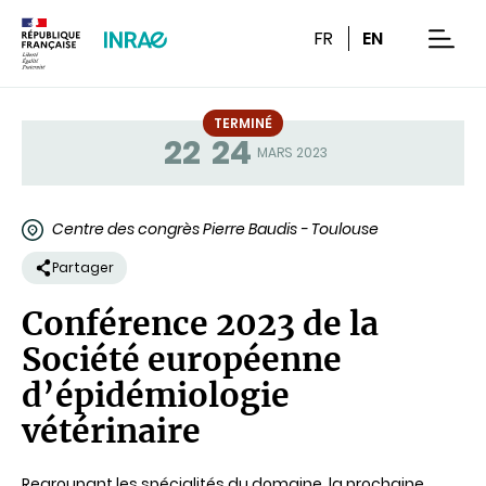
Contenu
Recherche
Navigation
FR
EN
men
TERMINÉ
22
24
Statut
MARS 2023
Centre des congrès Pierre Baudis - Toulouse
Partager
Conférence 2023 de la
Société européenne
d’épidémiologie
vétérinaire
Regroupant les spécialités du domaine, la prochaine