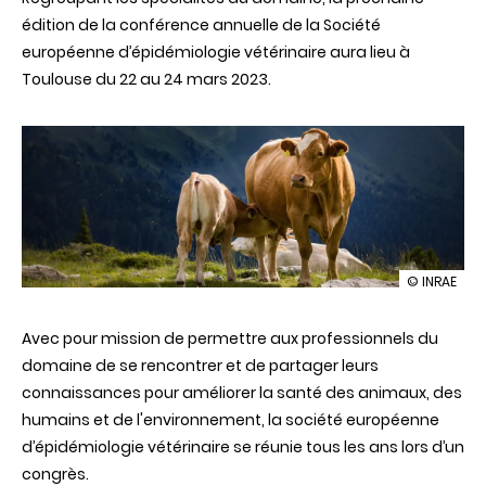
édition de la conférence annuelle de la Société
européenne d’épidémiologie vétérinaire aura lieu à
Toulouse du 22 au 24 mars 2023.
illustration
© INRAE
Conférenc
2023
Avec pour mission de permettre aux professionnels du
de
la
domaine de se rencontrer et de partager leurs
Société
connaissances pour améliorer la santé des animaux, des
européenn
d’épidémio
humains et de l'environnement, la société européenne
vétérinaire
d’épidémiologie vétérinaire se réunie tous les ans lors d’un
congrès.