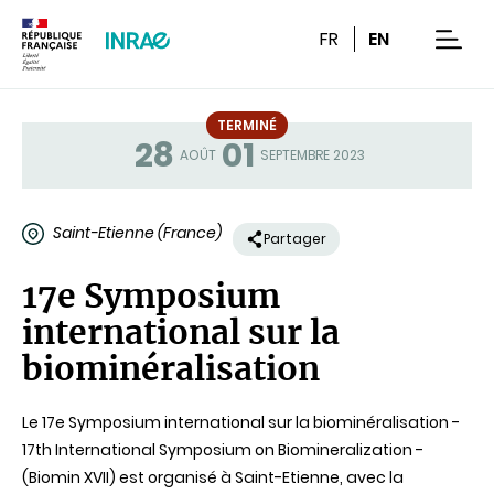
Contenu
Recherche
Navigation
FR
EN
men
TERMINÉ
28
01
Statut
AOÛT
SEPTEMBRE 2023
Saint-Etienne (France)
Partager
17e Symposium
international sur la
biominéralisation
Le 17e Symposium international sur la biominéralisation -
17th International Symposium on Biomineralization -
(Biomin XVII) est organisé à Saint-Etienne, avec la