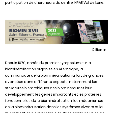
participation de chercheurs du centre INRAE Val de Loire.
illustration
© Biomin
17e
Symposium
Depuis 1970, année du premier symposium sur la
internationa
sur
biominéralisation organisé en Allemagne, la
la
communauté de la biominéralisation a fait de grandes
biominéralis
avancées dans différents aspects, notamment les
structures hiérarchiques des biominéraux et leur
développement, les gènes importants et les protéines
fonctionnelles de la biominéralisation, les mécanismes
de la biominéralisation dans les systèmes vivants et la