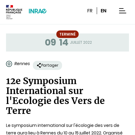
Contenu
Recherche
Navigation
FR
EN
men
TERMINÉ
09
14
Statut
JUILLET 2022
Rennes
Partager
12e Symposium
International sur
l'Ecologie des Vers de
Terre
Le symposium international sur l'écologie des vers de
terre aura lieu à Rennes du 10 au 15 juillet 2022. Organisé