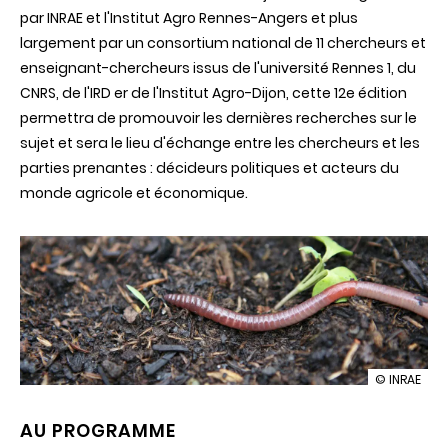
par INRAE et l'Institut Agro Rennes-Angers et plus
largement par un consortium national de 11 chercheurs et
enseignant-chercheurs issus de l'université Rennes 1, du
CNRS, de l'IRD er de l'Institut Agro-Dijon, cette 12e édition
permettra de promouvoir les dernières recherches sur le
sujet et sera le lieu d'échange entre les chercheurs et les
parties prenantes : décideurs politiques et acteurs du
monde agricole et économique.
illustration
© INRAE
12e
Symposiu
AU PROGRAMME
Internation
sur