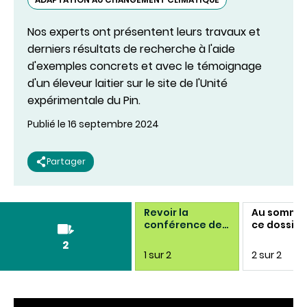
Nos experts ont présentent leurs travaux et
derniers résultats de recherche à l'aide
d'exemples concrets et avec le témoignage
d'un éleveur laitier sur le site de l'Unité
expérimentale du Pin.
Publié le 16 septembre 2024
Partager
Revoir la
Au sommai
conférence de
ce dossier
presse
2
1 sur 2
2 sur 2