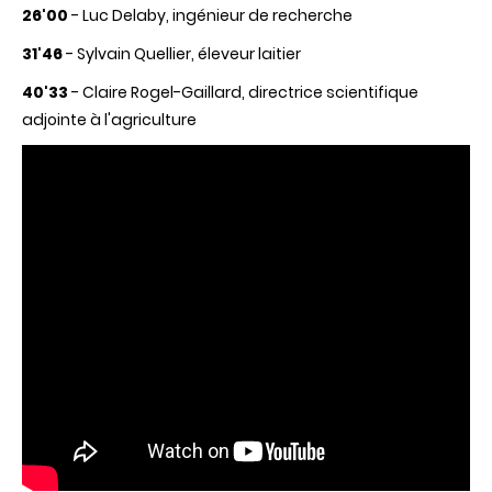
26'00
- Luc Delaby, ingénieur de recherche
31'46
- Sylvain Quellier, éleveur laitier
40'33
- Claire Rogel-Gaillard, directrice scientifique
adjointe à l'agriculture