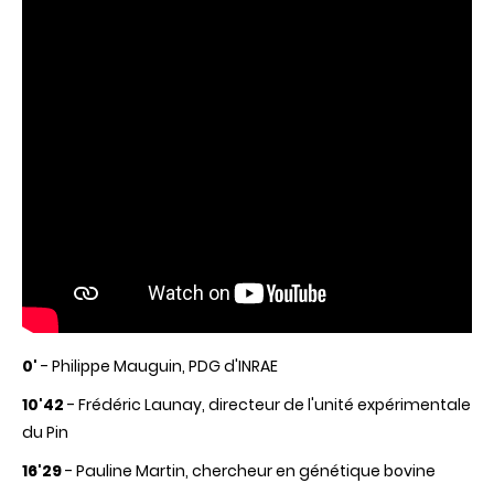
0'
- Philippe Mauguin, PDG d'INRAE
10'42
- Frédéric Launay, directeur de l'unité expérimentale
du Pin
16'29
- Pauline Martin, chercheur en génétique bovine