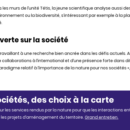
 les murs de l’unité Tétis, la jeune scientifique analyse aussi de
vironnement ou la biodiversité, s’intéressant par exemple à la pl
é.
erte sur la société
ravaillant à une recherche bien ancrée dans les défis actuels. Au
 collaborations à l’international et d’une présence forte dans d
adigme relatif à l’importance de la nature pour nos sociétés », 
ciétés, des choix à la carte
ur les services rendus par la nature pour que les interactions en
les projets d’aménagement du territoire.
Grand entretien.