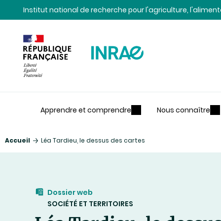
Contenu
Recherche
Navigation
Institut national de recherche pour l'agriculture, l'alime
Apprendre et comprendre
Nous connaître
Accueil
Léa Tardieu, le dessus des cartes
Dossier web
SOCIÉTÉ ET TERRITOIRES