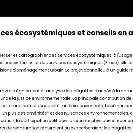
vices écosystémiques et conseils e
liser et cartographier des services écosystémiques, à l’usage de 
es écosystèmes et des services écosystémiques (Efese), elle ét
sions d’aménagement urbain. Le projet donne lieu à un guide 
 travaille également à l’analyse des inégalités d’accès à la natur
ur de la justice environnementale. La principale contribution de 
iliser un indicateur d’inégalité multidimensionnelle, basé non pa
 ! En plus des aménités* et des nuisances environnementales, c
ucation, la participation politique, la sécurité physique et écon
ets de renaturation réduiraient ou exacerberaient les inégalités