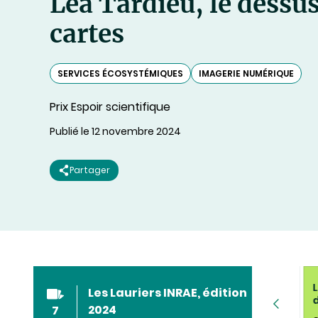
Léa Tardieu, le dessu
cartes
SERVICES ÉCOSYSTÉMIQUES
IMAGERIE NUMÉRIQUE
Prix Espoir scientifique
Publié le 12 novembre 2024
Partager
Xavier Le Roux,
Sandra Fuentes,
L
Les Lauriers INRAE, édition
pionnier d’une
messagère des
2024
7
écologie microbienne
savoirs