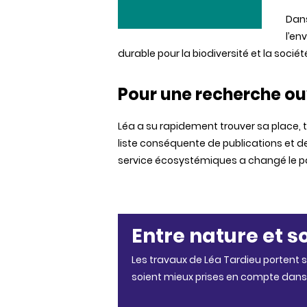
Dans
l’en
durable pour la biodiversité et la sociét
Pour une recherche ouv
Léa a su rapidement trouver sa place, t
liste conséquente de publications et de
service écosystémiques a changé le par
Entre nature et so
Les travaux de Léa Tardieu portent s
soient mieux prises en compte dans 