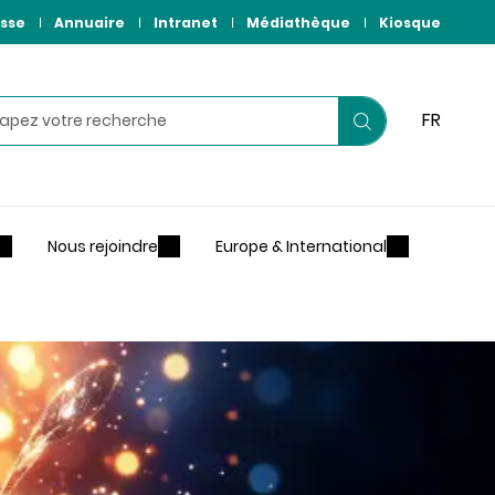
sse
Annuaire
Intranet
Médiathèque
Kiosque
hercher
FR
Lancer
votre
recherche
Nous rejoindre
Europe & International