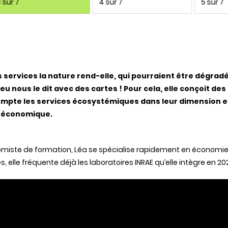
 sur 7
4 sur 7
5 sur 7
 services la nature rend-elle, qui pourraient être dégr
eu nous le dit avec des cartes ! Pour cela, elle conçoit de
ompte les services écosystémiques dans leur dimension 
oéconomique.
miste de formation, Léa se spécialise rapidement en économie 
, elle fréquente déjà les laboratoires INRAE qu’elle intègre en 20