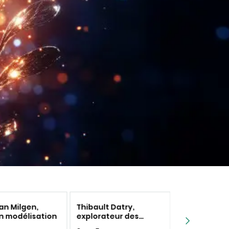
an Milgen,
Thibault Datry,
La recherche
n modélisation
explorateur des
tout un fro
rivières invisibles