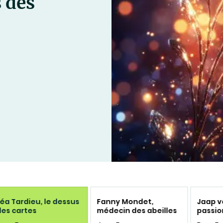
s des
éa Tardieu, le dessus
Fanny Mondet,
Jaap v
des cartes
médecin des abeilles
passio