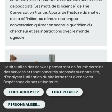
de podcasts "Les mots de la science" de The
Conversation France. A partir de l'histoire du mot et
de sa définition, se déroule une longue
conversation qui met en scène le quotidien du
chercheur et ses interactions avec le monde
agricole
Ce site utilise des cookies permettant de fournir certains
des services et fonctionnalités proposés sur notre site,
d'analyser l'utilisation du site inrae.fr et d'améliorer
l'expérience de nos utilisateurs.
LIEN INTERNE
TOUT ACCEPTER
TOUT REFUSER
PODCAST « Entre sécurité et
liberté, quel est votre rapport
PERSONNALISER...
au risque ? » sur Radio futurs