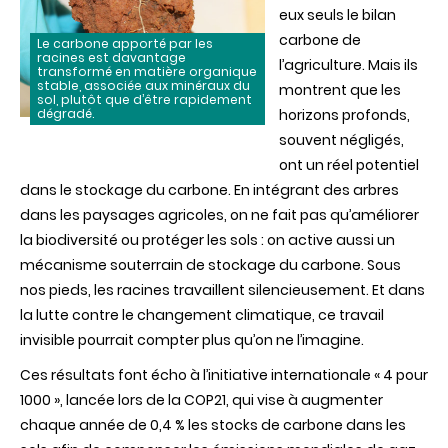
eux seuls le bilan
carbone de
Le carbone apporté par les
racines est davantage
l’agriculture. Mais ils
transformé en matière organique
stable, associée aux minéraux du
montrent que les
sol, plutôt que d’être rapidement
dégradé.
horizons profonds,
souvent négligés,
ont un réel potentiel
dans le stockage du carbone. En intégrant des arbres
dans les paysages agricoles, on ne fait pas qu’améliorer
la biodiversité ou protéger les sols : on active aussi un
mécanisme souterrain de stockage du carbone. Sous
nos pieds, les racines travaillent silencieusement. Et dans
la lutte contre le changement climatique, ce travail
invisible pourrait compter plus qu’on ne l’imagine.
Ces résultats font écho à l’initiative internationale « 4 pour
1000 », lancée lors de la COP21, qui vise à augmenter
chaque année de 0,4 % les stocks de carbone dans les