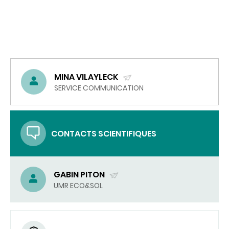
MINA VILAYLECK
(ENVOYER
SERVICE COMMUNICATION
UN
COURRIEL)
CONTACTS SCIENTIFIQUES
GABIN PITON
(ENVOYER
UMR ECO&SOL
UN
COURRIEL)