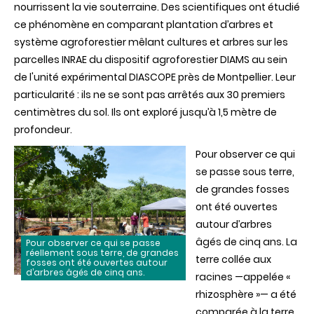
nourrissent la vie souterraine. Des scientifiques ont étudié
ce phénomène en comparant plantation d’arbres et
système agroforestier mêlant cultures et arbres sur les
parcelles INRAE du dispositif agroforestier DIAMS au sein
de l'unité expérimental DIASCOPE près de Montpellier. Leur
particularité : ils ne se sont pas arrêtés aux 30 premiers
centimètres du sol. Ils ont exploré jusqu’à 1,5 mètre de
profondeur.
Pour observer ce qui
se passe sous terre,
de grandes fosses
ont été ouvertes
autour d’arbres
âgés de cinq ans. La
Pour observer ce qui se passe
réellement sous terre, de grandes
terre collée aux
fosses ont été ouvertes autour
d’arbres âgés de cinq ans.
racines —appelée «
rhizosphère »— a été
comparée à la terre