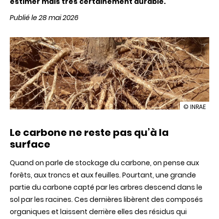
estimer mais très certainement durable.
Publié le 28 mai 2026
illustration
© INRAE
Les
racines
Le carbone ne reste pas qu’à la
des
arbres,
surface
un
levier
Quand on parle de stockage du carbone, on pense aux
discret
de
forêts, aux troncs et aux feuilles. Pourtant, une grande
stockage
partie du carbone capté par les arbres descend dans le
du
carbone
sol par les racines. Ces dernières libèrent des composés
organiques et laissent derrière elles des résidus qui