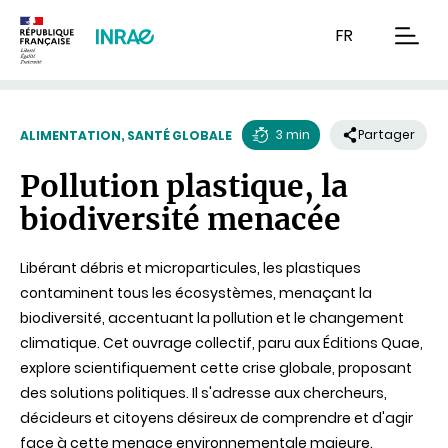
Contenu
Recherche
Navigation
FR
men
3 min
Partager
ALIMENTATION, SANTÉ GLOBALE
Temps
Pollution plastique, la
de
biodiversité menacée
lecture
Libérant débris et microparticules, les plastiques
contaminent tous les écosystèmes, menaçant la
biodiversité, accentuant la pollution et le changement
climatique. Cet ouvrage collectif, paru aux Éditions Quae,
explore scientifiquement cette crise globale, proposant
des solutions politiques. Il s'adresse aux chercheurs,
décideurs et citoyens désireux de comprendre et d'agir
face à cette menace environnementale majeure.