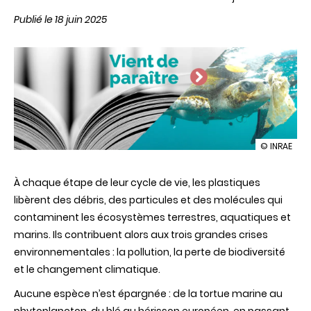
Publié le 18 juin 2025
illustration
© INRAE
Pollution
plastique,
À chaque étape de leur cycle de vie, les plastiques
la
biodiversit
libèrent des débris, des particules et des molécules qui
menacée
contaminent les écosystèmes terrestres, aquatiques et
marins. Ils contribuent alors aux trois grandes crises
environnementales : la pollution, la perte de biodiversité
et le changement climatique.
Aucune espèce n’est épargnée : de la tortue marine au