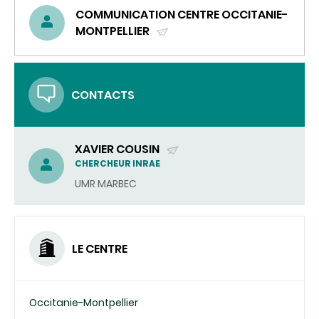
COMMUNICATION CENTRE OCCITANIE-
MONTPELLIER
(ENVOYER
UN
COURRIEL)
CONTACTS
XAVIER COUSIN
(ENVOYER
CHERCHEUR INRAE
UN
UMR MARBEC
COURRIEL)
LE CENTRE
Occitanie-Montpellier