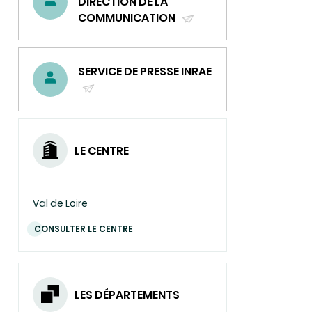
DIRECTION DE LA
contre
COMMUNICATION
le
cancer
(ENVOYER
UN
COURRIEL)
SERVICE DE PRESSE INRAE
(ENVOYER
UN
COURRIEL)
LE CENTRE
Val de Loire
CONSULTER LE CENTRE
LES DÉPARTEMENTS