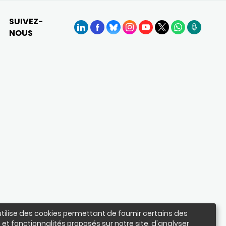
SUIVEZ-
NOUS
LinkedIn
Facebook
BlueSky
Instagram
YouTube
X
WhatsApp
Podcasts
utilise des cookies permettant de fournir certains des
 et fonctionnalités proposés sur notre site, d'analyser