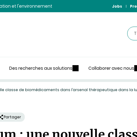
ntation et l'environnement
Jobs
Pre
Rec
Des recherches aux solutions
Collaborer avec nous
le classe de biomédicaments dans l’arsenal thérapeutique dans la lu
Partager
m : une nouvelle class