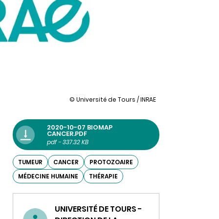
illustration
© Université de Tours / INRAE
Neospora
caninum
:
2020-10-07 BIOMAP
une
CANCER.PDF
nouvelle
pdf - 337.32 KB
classe
de
TUMEUR
CANCER
PROTOZOAIRE
biomédicaments
dans
MÉDECINE HUMAINE
THÉRAPIE
l’arsenal
thérapeutique
dans
UNIVERSITÉ DE TOURS -
la
lutte