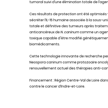
tumoral suivi d’une élimination totale de l’agen
Ces résultats de protection ont été optimisés
sécréter l’IL-15 humaine associée à la sous-un
totale et définitive des tumeurs après traitem
anticancéreux de
N. caninum
comme un agent
toxique capable d'être modifié génétiquement
biomédicaments.
Cette technologie innovante de recherche permet
Neospora caninum comme protozoaire oncolyt
renouvellement actuel des thérapies anti-canc
Financement : Région Centre-Val de Loire dans
contre le cancer d’Indre-et-Loire.