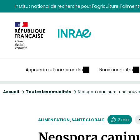
Contenu
Recherche
Navigation
Institut national de recherche pour l'agriculture, l'alime
Apprendre et comprendre
Nous connaître
Accueil
Toutes les actualités
Neospora caninum : une nouvel
2 min
ALIMENTATION, SANTÉ GLOBALE
Temps
Neospora caninu
de