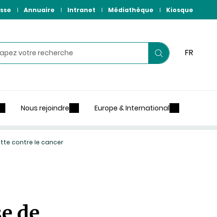
sse
Annuaire
Intranet
Médiathèque
Kiosque
hercher
FR
Lancer
votre
recherche
Nous rejoindre
Europe & International
tte contre le cancer
e de