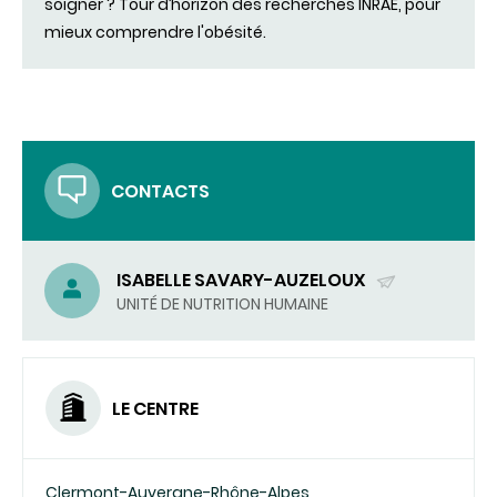
soigner ? Tour d’horizon des recherches INRAE, pour
mieux comprendre l'obésité.
CONTACTS
ISABELLE SAVARY-AUZELOUX
(ENVOYER
UNITÉ DE NUTRITION HUMAINE
UN
COURRIEL)
LE CENTRE
Clermont-Auvergne-Rhône-Alpes