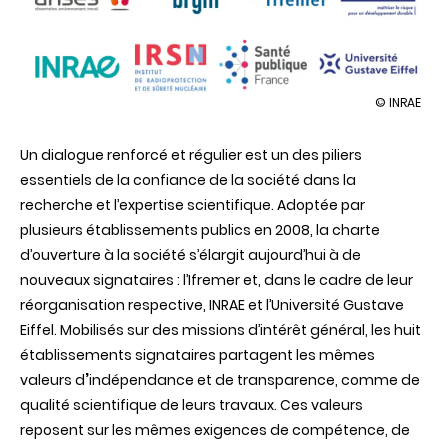
illustration
© INRAE
L’Anses,
le
Un dialogue renforcé et régulier est un des piliers
BRGM,
l’Ifremer,
essentiels de la confiance
de la société dans la
l’Ineris,
recherche et l’expertise scientifique. Adoptée par
INRAE,
l’IRSN,
plusieurs établissements publics en 2008, la charte
l’Université
d’ouverture à la société s’élargit aujourd’hui à de
Gustave
Eiffel
nouveaux signataires : l’Ifremer et, dans le cadre de leur
et
réorganisation respective, INRAE et l’Université Gustave
Santé
publique
Eiffel. Mobilisés sur des missions d’intérêt général, les huit
France
établissements signataires partagent les mêmes
signent
une
valeurs d
’
indépendance et de transparence, comme de
charte
qualité scientifique de leurs travaux. Ces valeurs
d’ouvertur
à
reposent sur les mêmes exigences de compétence, de
la