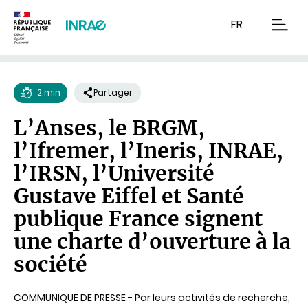
Contenu
Recherche
Navigation
FR
men
2 min
Partager
Temps
L’Anses, le BRGM,
de
l’Ifremer, l’Ineris, INRAE,
lecture
l’IRSN, l’Université
Gustave Eiffel et Santé
publique France signent
une charte d’ouverture à la
société
COMMUNIQUE DE PRESSE - Par leurs activités de recherche,