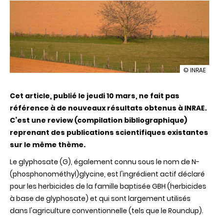
illustration
© INRAE
Le
glyphosat
Cet article, publié le jeudi 10 mars, ne fait pas
perturbe
les
référence à de nouveaux résultats obtenus à INRAE.
fonctions
C’est une review (compilation bibliographique)
de
reproducti
reprenant des publications scientifiques existantes
animale
sur le même thème.
et
humaine
Le glyphosate (G), également connu sous le nom de N-
(phosphonométhyl)glycine, est l'ingrédient actif déclaré
pour les herbicides de la famille baptisée GBH (herbicides
à base de glyphosate) et qui sont largement utilisés
dans l'agriculture conventionnelle (tels que le Roundup).