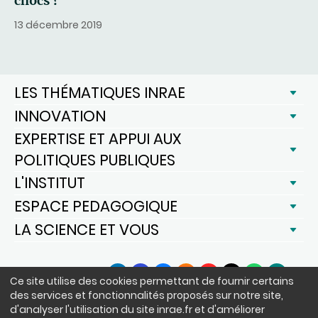
chocs ?
13 décembre 2019
LES THÉMATIQUES INRAE
INNOVATION
EXPERTISE ET APPUI AUX
POLITIQUES PUBLIQUES
L'INSTITUT
ESPACE PEDAGOGIQUE
LA SCIENCE ET VOUS
SUIVEZ-NOUS
Ce site utilise des cookies permettant de fournir certains
LinkedIn
Facebook
BlueSky
Instagram
YouTube
X
WhatsApp
Podcast
des services et fonctionnalités proposés sur notre site,
d'analyser l'utilisation du site inrae.fr et d'améliorer