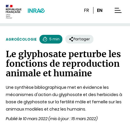
Contenu
Recherche
Navigation
FR
EN
men
5 min
Partager
AGROÉCOLOGIE
Temps
Le glyphosate perturbe les
de
fonctions de reproduction
lecture
animale et humaine
Une synthèse bibliographique met en évidence les
mécanismes d'action du glyphosate et des herbicides à
base de glyphosate sur la fertilité mâle et femelle sur les
animaux modèles et chez les humains.
Publié le 10 mars 2022
(mis à jour : 15 mars 2022)