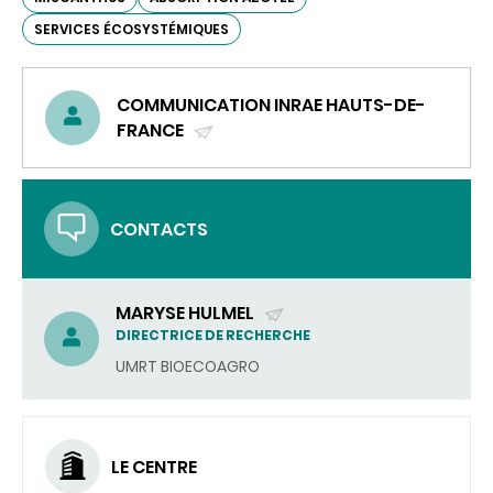
SERVICES ÉCOSYSTÉMIQUES
COMMUNICATION INRAE HAUTS-DE-
FRANCE
(ENVOYER
UN
COURRIEL)
CONTACTS
MARYSE HULMEL
(ENVOYER
DIRECTRICE DE RECHERCHE
UN
UMRT BIOECOAGRO
COURRIEL)
LE CENTRE