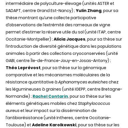
intermédiaire de polyculture-élevage (unités ASTER et
SADAPT, centre Grand Est-Nancy) ;
Yulin Zhang
, pour sa
thèse montrant qu’une collecte participative
d’observations de l’extrémité des rameaux de vigne
permet d’estimer la réserve utile du sol
(unité ITAP, centre
Occitanie-Montpellier) ;
Alicia Jacques
, pour sa thèse sur
l’introduction de diversité génétique dans les populations
animales à partir des collections cryoconservées (unité
GABI, centre Ȋle-de-France-Jouy-en-Josas-Antony) ;
Théo Leprévost
, pour sa thèse sur la génomique
comparative et les mécanismes moléculaires de la
résistance quantitative à
Aphanomyces euteiches
chez
les légumineuses à graines (unité IGEPP, centre Bretagne-
Normandie) ;
Rachel Contarin
, pour sa thèse sur les
éléments génétiques mobiles chez
Staphylococcus
aureus
et leur impact sur la dissémination de
l’antibiorésistance (unité Intheres, centre Occitanie-
Toulouse) et
Adeline Karolkowski
, pour sa thèse sur les