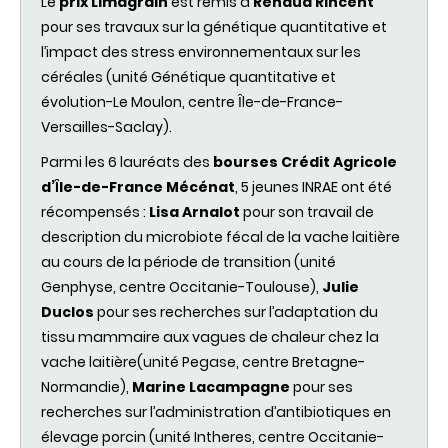
Le
prix Limagrain
est remis à
Renaud Rincent
pour ses travaux sur la génétique quantitative et
l’impact des stress environnementaux sur les
céréales (unité Génétique quantitative et
évolution-Le Moulon, centre Ȋle-de-France-
Versailles-Saclay).
Parmi les 6 lauréats des
bourses Crédit Agricole
d’Ȋle-de-France Mécénat
, 5 jeunes INRAE ont été
récompensés :
Lisa Arnalot
pour son travail de
description du microbiote fécal de la vache laitière
au cours de la période de transition (unité
Genphyse, centre Occitanie-Toulouse),
Julie
Duclos
pour ses recherches sur l’adaptation du
tissu mammaire aux vagues de chaleur chez la
vache laitière(unité Pegase, centre Bretagne-
Normandie),
Marine Lacampagne
pour ses
recherches sur l’administration d’antibiotiques en
élevage porcin (unité Intheres, centre Occitanie-