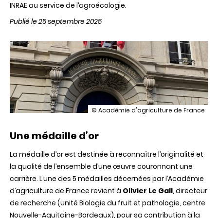
INRAE au service de l’agroécologie.
Publié le 25 septembre 2025
illustration
© Académie d'agriculture de France
Douze
médailles
Une médaille d’or
de
l’Académie
d’agriculture
La médaille d’or est destinée à reconnaître l’originalité et
de
la qualité de l’ensemble d’une œuvre couronnant une
France
remises
carrière. L’une des 5 médailles décernées par l’Académie
à
d’agriculture de France revient à
Olivier Le Gall
, directeur
des
scientifiques
de recherche (unité Biologie du fruit et pathologie, centre
INRAE
Nouvelle-Aquitaine-Bordeaux), pour sa contribution à la