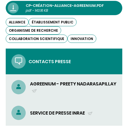
CP-CRÉATION-ALLIANCE-AGREENIUM.PDF
pdf - 143.16 KB
ALLIANCE
ÉTABLISSEMENT PUBLIC
ORGANISME DE RECHERCHE
COLLABORATION SCIENTIFIQUE
INNOVATION
CONTACTS PRESSE
AGREENIUM - PREETY NADARASAPILLAY
(ENVOYER
UN
COURRIEL)
SERVICE DE PRESSE INRAE
(ENVOYER
UN