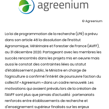
illustration
© Agreenium
Création
de
La loi de programmation de la recherche (LPR) a prévu
l’Alliance
Agreenium
dans son article 46 la dissolution de l’Institut
:
Agronomique, Vétérinaire et Forestier de France (IAVFF),
une
nouvelle
au 31 décembre 2020. Partageant avec les membres les
organisation
succès rencontrés dans les projets mis en oeuvre mais
pour
une
aussi le constat des contraintes liées au statut
ambition
d’établissement public, le Ministre en charge de
collective
renouvelée
l’agriculture a confirmé l'intérêt de poursuivre l’action du
collectif « Agreenium » dans un cadre renouvelé. Les
motivations qui avaient prévalu lors de la création de
l’IAVFF sont plus que jamais d’actualité́ : partenariats
renforcés entre établissements de recherche et
d'enseignement supérieur finalisés sur les enjeux