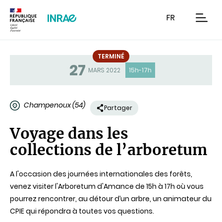
Contenu
Recherche
Navigation
FR
men
TERMINÉ
27
Statut
MARS 2022
15h-17h
Champenoux (54)
Partager
Voyage dans les
collections de l’arboretum
A l'occasion des journées internationales des forêts,
venez visiter l'Arboretum d'Amance de 15h à 17h où vous
pourrez rencontrer, au détour d’un arbre, un animateur du
CPIE qui répondra à toutes vos questions.