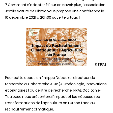
? Comment s'adapter ? Pour en savoir plus, l'association
Jardin Nature de Pibrac vous propose une conférence le
10 décembre 2021 à 20h30 ouverte à tous !
illustration
© INRAE
Visioconfé
:
Pour cette occasion Philippe Debaeke, directeur de
"Impact
du
recherche au laboratoire AGIR (AGroécologie, Innovations
réchauffe
et teRritoires) du centre de recherche INRAE
Occitanie
-
climatique
sur
Toulouse nous présentera l’impact et les nécessaires
l’agricultur
transformations de l’agriculture en Europe face au
en
France"
réchauffement climatique.