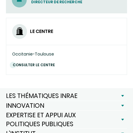
(ENVOYER
DIRECTEUR DE RECHERCHE
UN
COURRIEL)
LE CENTRE
Occitanie-Toulouse
CONSULTER LE CENTRE
LES THÉMATIQUES INRAE
INNOVATION
EXPERTISE ET APPUI AUX
POLITIQUES PUBLIQUES