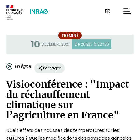
Contenu
Recherche
Navigation
FR
men
TERMINÉ
10
Statut
DÉCEMBRE 2021
De 20h30 à 22h30
En ligne
Partager
Visioconférence : "Impact
du réchauffement
climatique sur
l’agriculture en France"
Quels effets des hausses des températures sur les
cultures ? Quelles modifications des paysages agricoles