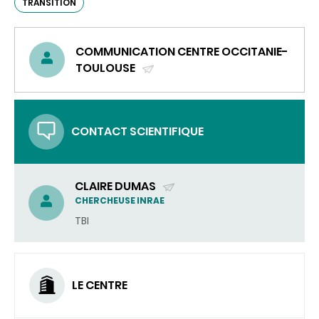
TRANSITION
COMMUNICATION CENTRE OCCITANIE-
TOULOUSE
(ENVOYER
UN
COURRIEL)
CONTACT SCIENTIFIQUE
CLAIRE DUMAS
(ENVOYER
CHERCHEUSE INRAE
UN
TBI
COURRIEL)
LE CENTRE