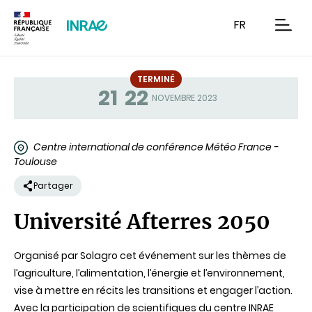
Contenu
Recherche
Navigation
FR
men
TERMINÉ
21
22
Statut
NOVEMBRE 2023
Centre international de conférence Météo France -
Toulouse
Partager
Université Afterres 2050
Organisé par Solagro cet événement sur les thèmes de
l’agriculture, l’alimentation, l’énergie et l’environnement,
vise à mettre en récits les transitions et engager l’action.
Avec la participation de scientifiques du centre INRAE