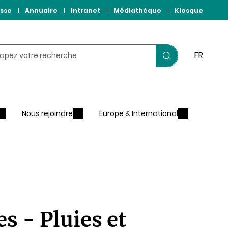
sse
Annuaire
Intranet
Médiathèque
Kiosque
hercher
FR
Lancer
votre
recherche
Nous rejoindre
Europe & International
es - Pluies et