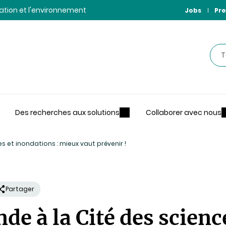
ntation et l'environnement
Jobs
Pre
Rec
Des recherches aux solutions
Collaborer avec nous
es et inondations : mieux vaut prévenir !
Partager
de à la Cité des scienc