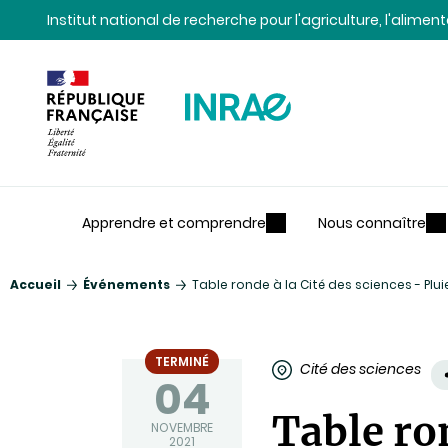
Contenu
Recherche
Navigation
Institut national de recherche pour l'agriculture, l'alime
Apprendre et comprendre
Nous connaître
Accueil
Événements
Table ronde à la Cité des sciences - Plui
TERMINÉ
Cité des sciences
04
Table ron
NOVEMBRE
2021