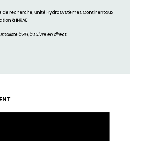
e
de recherche,
unité
Hydrosystèmes
Continentaux
ation
à
INRAE
aliste à RFI, à suivre en direct.
MENT