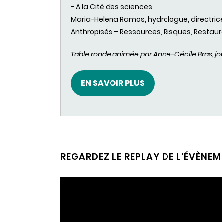
- A la
Cité
des
sciences
Maria-Helena
Ramos
,
hydrologue
,
directric
Anthropisés
–
Ressources
,
Risques
,
Restaur
Table ronde animée par Anne-Cécile Bras, journ
EN SAVOIR PLUS
REGARDEZ LE REPLAY DE L'ÉVÈNE