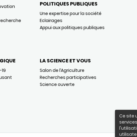
POLITIQUES PUBLIQUES
ovation
Une expertise pour la société
 recherche
Eclairages
Appui aux politiques publiques
GIQUE
LA SCIENCE ET VOUS
-19
Salon de l’Agriculture
usant
Recherches participatives
Science ouverte
Ce site 
services
l'utilis
utilisate