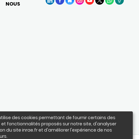
NOUS
LinkedIn
Facebook
BlueSky
Instagram
YouTube
X
WhatsApp
Podcasts
utilise des cookies permettant de fournir certains des
 et fonctionnalités proposés sur notre site, d'analyser
ation du site inrae.fr et d'améliorer l'expérience de nos
urs.