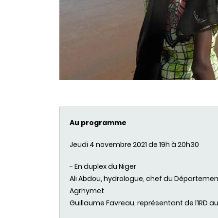
Au programme
Jeudi
4
novembre
2021 de 19h à 20h30
- En duplex du Niger
Ali
Abdou
,
hydrologue
, chef du
Départemen
Agrhymet
Guillaume
Favreau
,
représentant
de
l’IRD
au