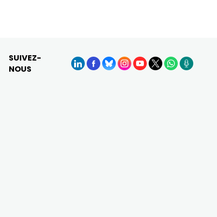
SUIVEZ-
NOUS
LinkedIn
Facebook
BlueSky
Instagram
YouTube
X
WhatsApp
Podcasts