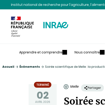
Contenu
Recherche
Navigation
Institut national de recherche pour l'agriculture, l'alime
Apprendre et comprendre
Nous connaître
Accueil
Événements
Soirée scientifique de Melle : la produc
TERMINÉ
Melle
Partager
02
Soirée sc
AVRIL 2026