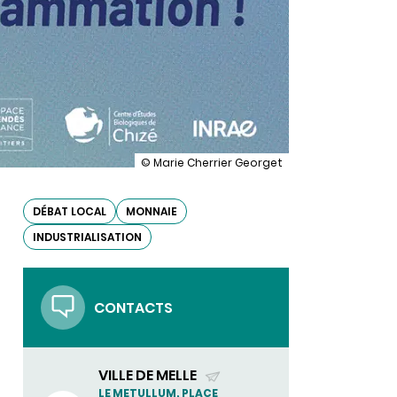
illustration
© Marie Cherrier Georget
Soirée
scientifique
de
DÉBAT LOCAL
MONNAIE
Melle
INDUSTRIALISATION
:
la
production
monétaire
à
CONTACTS
Melle
VILLE DE MELLE
(ENVOYER
LE METULLUM, PLACE