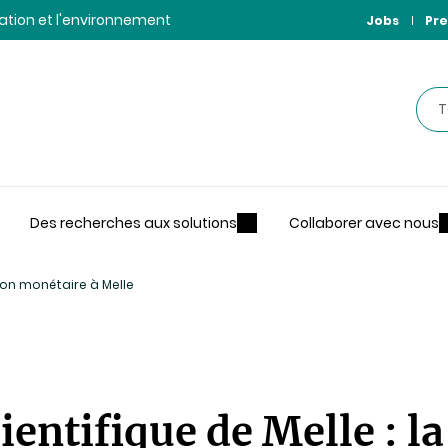
ntation et l'environnement
Jobs
Pre
Rec
Des recherches aux solutions
Collaborer avec nous
tion monétaire à Melle
ientifique de Melle : l