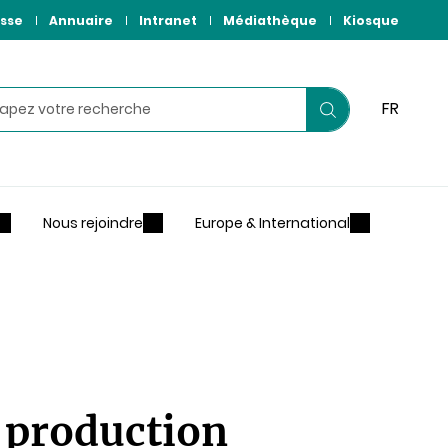
sse
Annuaire
Intranet
Médiathèque
Kiosque
hercher
FR
Lancer
votre
recherche
Nous rejoindre
Europe & International
a production