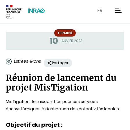
Contenu
Recherche
Navigation
FR
men
TERMINÉ
10
Statut
JANVIER 2023
Estrées-Mons
Partager
Réunion de lancement du
projet MisTigation
MisTigation : le miscanthus pour ses services
écosystémiques à destination des collectivités locales
Objectif du projet :