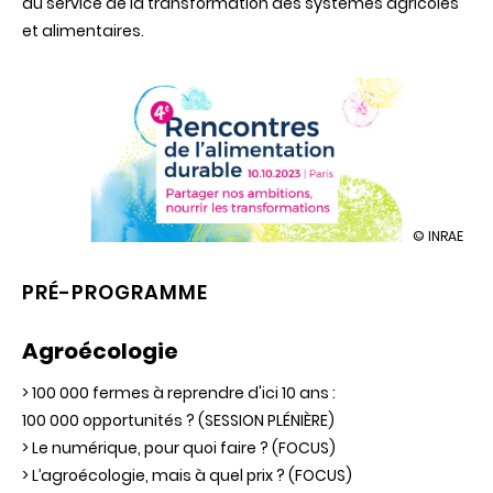
au service de la transformation des systèmes agricoles
et alimentaires.
illustration
© INRAE
Rencontre
de
PRÉ-PROGRAMME
l'alimentat
durable
Agroécologie
> 100 000 fermes à reprendre d'ici 10 ans :
100 000 opportunités ? (SESSION PLÉNIÈRE)
> Le numérique, pour quoi faire ? (FOCUS)
> L’agroécologie, mais à quel prix ? (FOCUS)