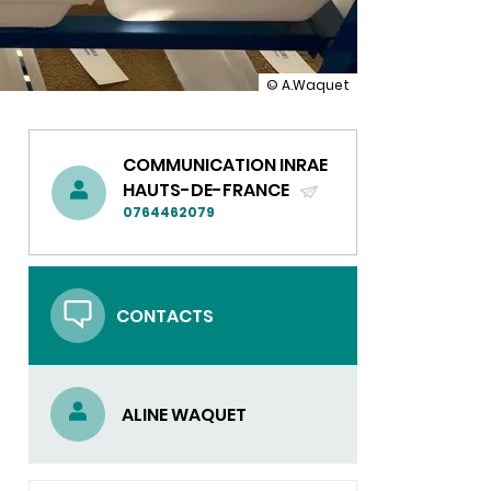
illustration
© A.Waquet
Portes
ouvertes
au
LAS
COMMUNICATION INRAE
HAUTS-DE-FRANCE
(ENVOYER
0764462079
UN
COURRIEL)
CONTACTS
ALINE WAQUET