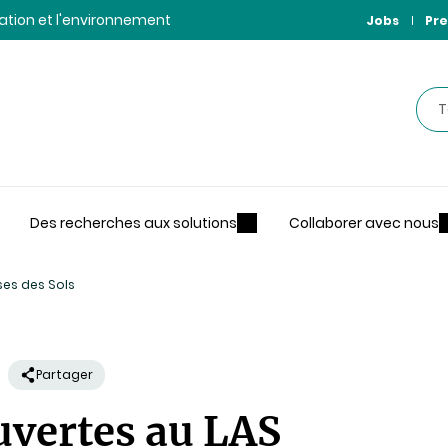
ntation et l'environnement
Jobs
Pre
Rec
Des recherches aux solutions
Collaborer avec nous
ses des Sols
Partager
uvertes au LAS