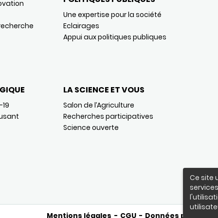
ovation
Une expertise pour la société
 recherche
Eclairages
Appui aux politiques publiques
GIQUE
LA SCIENCE ET VOUS
-19
Salon de l’Agriculture
usant
Recherches participatives
Science ouverte
Ce site 
services
l'utilis
utilisate
Mentions légales
CGU
Données personnel