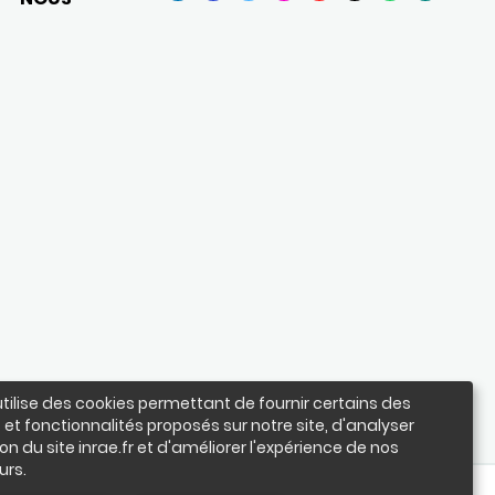
LinkedIn
Facebook
BlueSky
Instagram
YouTube
X
WhatsApp
Podcasts
utilise des cookies permettant de fournir certains des
 et fonctionnalités proposés sur notre site, d'analyser
ation du site inrae.fr et d'améliorer l'expérience de nos
urs.
les
Achats