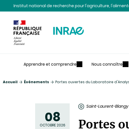
Contenu
Recherche
Navigation
Institut national de recherche pour l'agriculture, l'alime
Apprendre et comprendre
Nous connaître
Accueil
Événements
Portes ouvertes du Laboratoire d'Analy
Saint-Laurent-Blangy
08
Portes o
OCTOBRE 2026