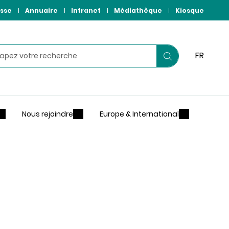
sse
Annuaire
Intranet
Médiathèque
Kiosque
hercher
FR
Lancer
votre
recherche
Nous rejoindre
Europe & International