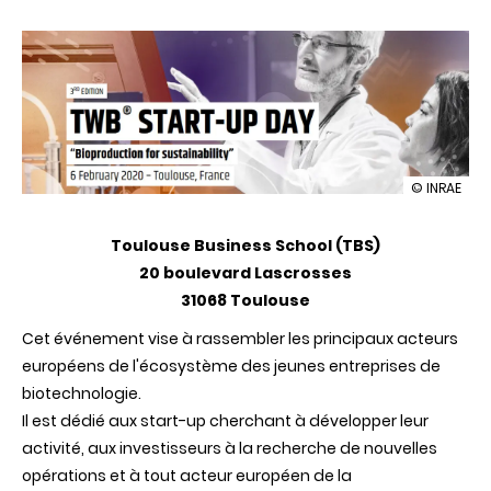
illustration
© INRAE
Journée
des
Toulouse Business School (TBS)
starts-
up
20 boulevard Lascrosses
TWB
31068 Toulouse
«Bioproduc
for
Cet événement vise à rassembler les principaux acteurs
Sustainabil
européens de l'écosystème des jeunes entreprises de
biotechnologie.
Il est dédié aux start-up cherchant à développer leur
activité, aux investisseurs à la recherche de nouvelles
opérations et à tout acteur européen de la