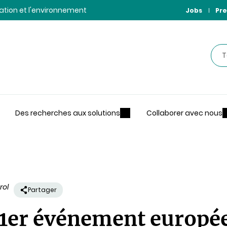
ntation et l'environnement
Jobs
Pre
Rec
Des recherches aux solutions
Collaborer avec nous
rol
Partager
 1er événement europée