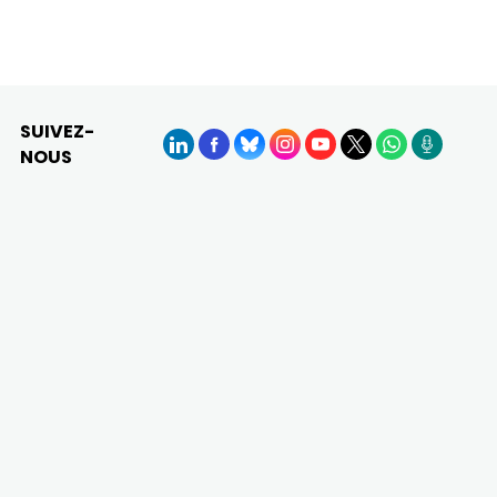
SUIVEZ-
NOUS
LinkedIn
Facebook
BlueSky
Instagram
YouTube
X
WhatsApp
Podcasts