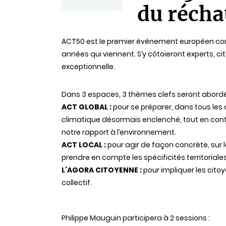
du récha
Statut
ACT50 est le premier événement européen consa
années qui viennent. S’y côtoieront experts, c
exceptionnelle.
Dans 3 espaces, 3 thèmes clefs seront abordé
ACT GLOBAL :
pour se préparer, dans tous l
climatique désormais enclenché, tout en conti
notre rapport à l’environnement.
ACT LOCAL :
pour agir de façon concrète, sur l
prendre en compte les spécificités territoriales
L’AGORA CITOYENNE :
pour impliquer les cito
collectif.
Philippe Mauguin participera à 2 sessions :