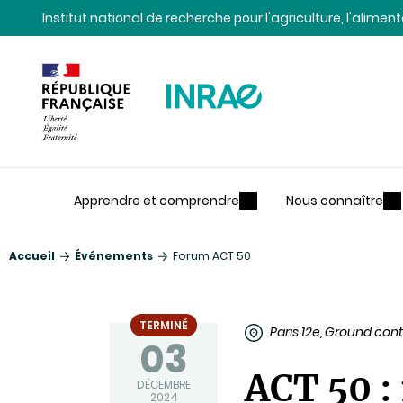
Contenu
Recherche
Navigation
Institut national de recherche pour l'agriculture, l'alime
Apprendre et comprendre
Nous connaître
Accueil
Événements
Forum ACT 50
TERMINÉ
Paris 12e, Ground cont
03
ACT 50 :
DÉCEMBRE
2024