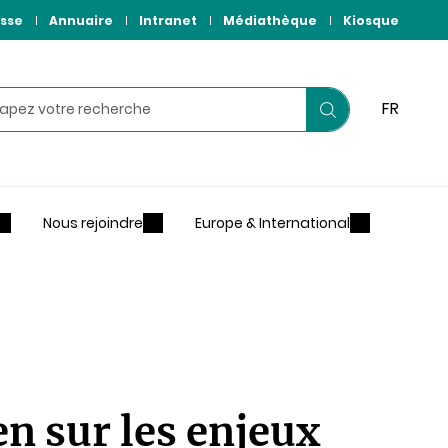
sse
Annuaire
Intranet
Médiathèque
Kiosque
hercher
FR
Lancer
votre
recherche
Nous rejoindre
Europe & International
n sur les enjeux