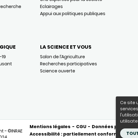
 recherche
Eclairages
Appui aux politiques publiques
GIQUE
LA SCIENCE ET VOUS
-19
Salon de l’Agriculture
usant
Recherches participatives
Science ouverte
Ce site 
services
l'utilis
utilisate
Mentions légales
CGU
Données personnel
ht - ©INRAE
TOUT
Accessibilité : partiellement conforme
Accè
2024