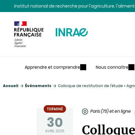
Contenu
Recherche
Navigation
Institut national de recherche pour l'agriculture, l'alime
Apprendre et comprendre
Nous connaître
Accueil
Événements
Colloque de restitution de l’étude « Agr
TERMINÉ
Paris (75) et en ligne
30
Colloque 
AVRIL 2025