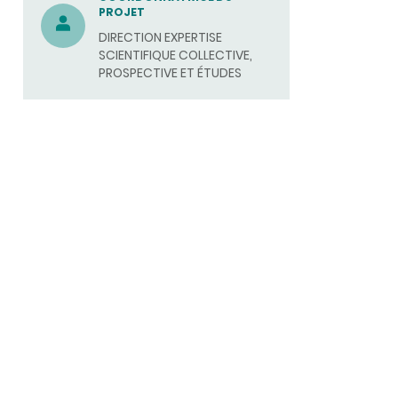
labellisés
PROJET
sur
DIRECTION EXPERTISE
la
biodiversité
SCIENTIFIQUE COLLECTIVE,
»
PROSPECTIVE ET ÉTUDES