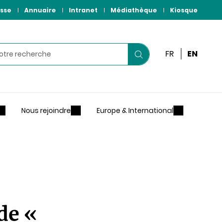
sse
Annuaire
Intranet
Médiathèque
Kiosque
r
FR
EN
Lancer
votre
recherche
Nous rejoindre
Europe & International
de «