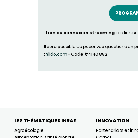
PROGRA
Lien de connexion streaming :
ce lien s
Il sera possible de poser vos questions en p
:
Slido.com
- Code #4140 882
LES THÉMATIQUES INRAE
INNOVATION
Agroécologie
Partenariats et inn
Alimentation, santé globale
Carnot