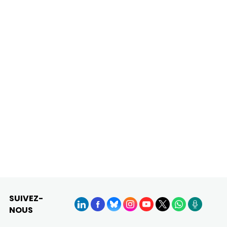
SUIVEZ-
NOUS
LinkedIn
Facebook
BlueSky
Instagram
YouTube
X
WhatsApp
Podcasts