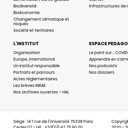
Biodiversité
Infrastructures de
Bioéconomie
Changement climatique et
risques
Société et territoires
L'INSTITUT
ESPACE PEDAGO
Organisation
Le point sur… COVID
Europe, international
Apprendre en s’am
Un institut responsable
Nos podcasts
Portraits et parcours
Nos dossiers
Actes réglementaires
Les brèves INRAE
Nos archives ouvertes – HAL
Siège : 147 rue de l'Université 75338 Paris
Copyrig
Cedex 07 - tél. : +33(0)1 42 75 90 00
2020 - 