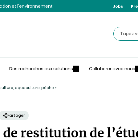
ntation et l'environnement
Jobs
Pre
Recherche
Des recherches aux solutions
Collaborer avec nous
iculture, aquaculture, pêche »
Partager
de restitution de l’étu