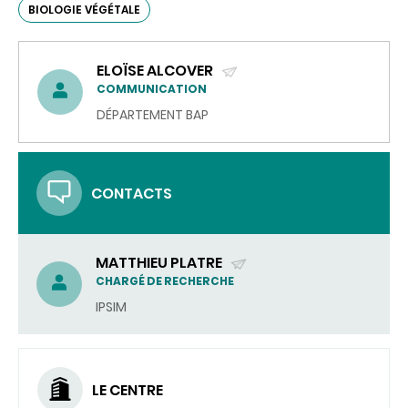
BIOLOGIE VÉGÉTALE
ELOÏSE ALCOVER
(ENVOYER
COMMUNICATION
UN
DÉPARTEMENT BAP
COURRIEL)
CONTACTS
MATTHIEU PLATRE
(ENVOYER
CHARGÉ DE RECHERCHE
UN
IPSIM
COURRIEL)
LE CENTRE