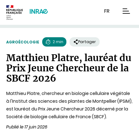
Contenu
Recherche
Navigation
FR
men
2 min
Partager
AGROÉCOLOGIE
Temps
Matthieu Platre, lauréat du
de
Prix Jeune Chercheur de la
lecture
SBCF 2026
Matthieu Platre, chercheur en biologie cellulaire végétale
à l'Institut des sciences des plantes de Montpellier (IPSiM),
est lauréat du Prix Jeune Chercheur 2026 décerné par la
Société de biologie cellulaire de France (SBCF).
Publié le 17 juin 2026