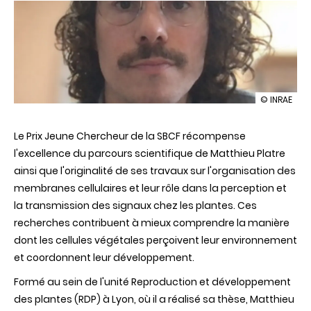
illustration
© INRAE
Matthieu
Platre,
Le Prix Jeune Chercheur de la SBCF récompense
lauréat
du
l'excellence du parcours scientifique de Matthieu Platre
Prix
ainsi que l'originalité de ses travaux sur l'organisation des
Jeune
Chercheur
membranes cellulaires et leur rôle dans la perception et
de
la transmission des signaux chez les plantes. Ces
la
SBCF
recherches contribuent à mieux comprendre la manière
2026
dont les cellules végétales perçoivent leur environnement
et coordonnent leur développement.
Formé au sein de l'unité Reproduction et développement
des plantes (RDP) à Lyon, où il a réalisé sa thèse, Matthieu