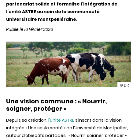
partenariat solide et formalise l’intégration de
l’unité ASTRE au sein de la communauté
universitaire montpelliéraine.
Publié le 16 février 2026
illustrat
© DR
L’Univers
de
Une vision commune : « Nourrir,
Montpell
:
soigner, protéger »
une
nouvelle
Depuis sa création,
l’unité ASTRE
s’inscrit dans la vision
tutelle
pour
intégrée « Une seule santé » de l’Université de Montpellier,
l'unité
autour d’objectifs partagés : « Nourrir, soigner, protéger »,