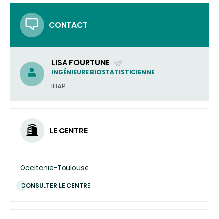
COURRIEL)
CONTACT
LISA FOURTUNE
(ENVOYER
INGÉNIEURE BIOSTATISTICIENNE
UN
IHAP
COURRIEL)
LE CENTRE
Occitanie-Toulouse
CONSULTER LE CENTRE