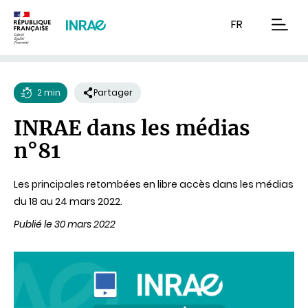
Contenu
Recherche
Navigation
FR
men
2 min
Partager
Temps
INRAE dans les médias
de
n°81
lecture
Les principales retombées en libre accès dans les médias
du 18 au 24 mars 2022.
Publié le 30 mars 2022