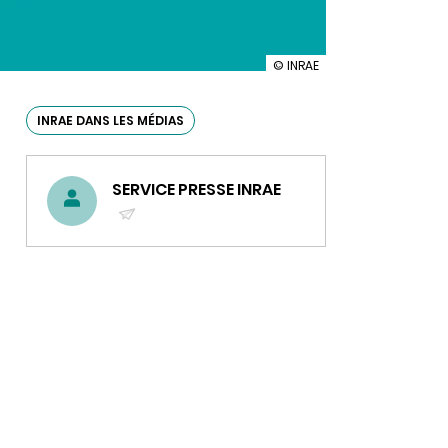
illustration
© INRAE
INRAE
dans
les
INRAE DANS LES MÉDIAS
médias
n°49
SERVICE PRESSE INRAE
(ENVOYER
UN
COURRIEL)