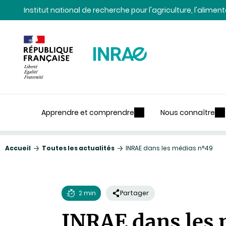
Contenu
Recherche
Navigation
Institut national de recherche pour l'agriculture, l'alime
Apprendre et comprendre
Nous connaître
Accueil
Toutes les actualités
INRAE dans les médias n°49
2 min
Partager
Temps
INRAE dans les 
de