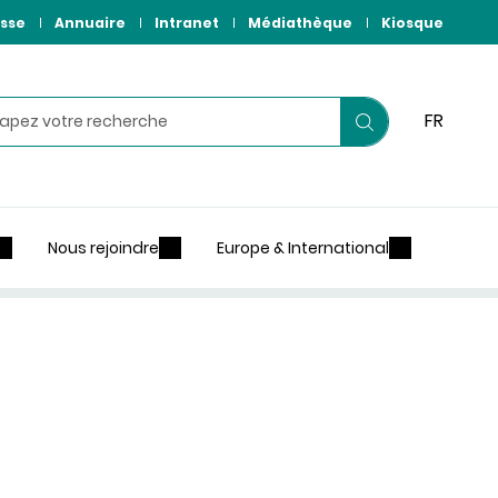
sse
Annuaire
Intranet
Médiathèque
Kiosque
hercher
FR
Lancer
votre
recherche
Nous rejoindre
Europe & International