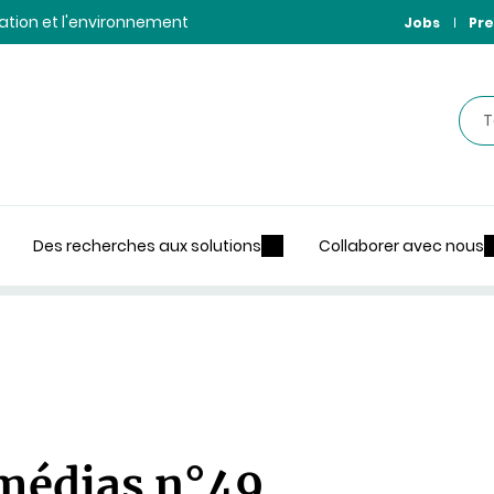
ntation et l'environnement
Jobs
Pre
Rec
Des recherches aux solutions
Collaborer avec nous
médias n°49