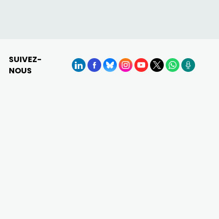
SUIVEZ-
NOUS
LinkedIn
Facebook
BlueSky
Instagram
YouTube
X
WhatsApp
Podcasts