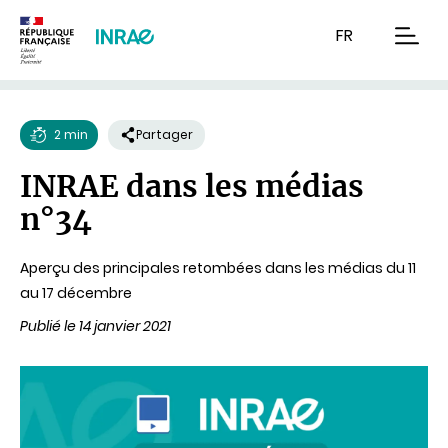
Contenu
Recherche
Navigation
FR
men
2 min
Partager
Temps
INRAE dans les médias
de
n°34
lecture
Aperçu des principales retombées dans les médias du 11
au 17 décembre
Publié le 14 janvier 2021