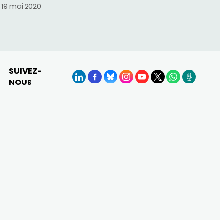
19 mai 2020
SUIVEZ-
NOUS
LinkedIn
Facebook
BlueSky
Instagram
YouTube
X
WhatsApp
Podcasts