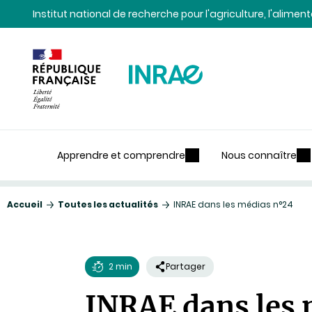
Contenu
Recherche
Navigation
Institut national de recherche pour l'agriculture, l'alime
Apprendre et comprendre
Nous connaître
Accueil
Toutes les actualités
INRAE dans les médias n°24
2 min
Partager
Temps
INRAE dans les 
de