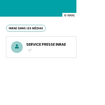
illustration
© INRAE
INRAE
dans
les
INRAE DANS LES MÉDIAS
médias
n°24
SERVICE PRESSE INRAE
(ENVOYER
UN
COURRIEL)