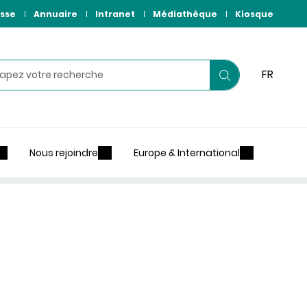
sse
Annuaire
Intranet
Médiathèque
Kiosque
hercher
FR
Lancer
votre
recherche
Nous rejoindre
Europe & International