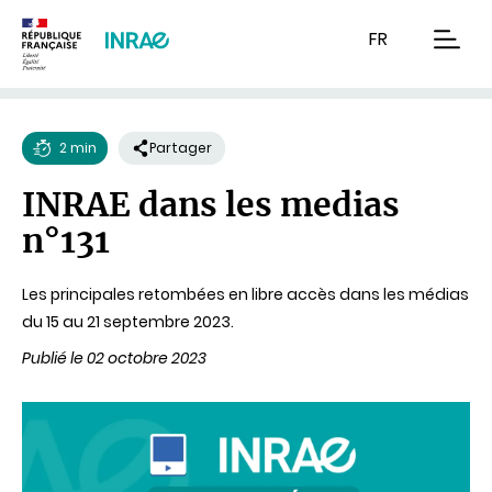
Contenu
Recherche
Navigation
FR
men
2 min
Partager
Temps
INRAE dans les medias
de
n°131
lecture
Les principales retombées en libre accès dans les médias
du 15 au 21 septembre 2023.
Publié le 02 octobre 2023