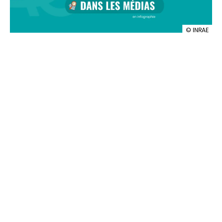
illustration
© INRAE
INRAE
dans
les
medias
n°131