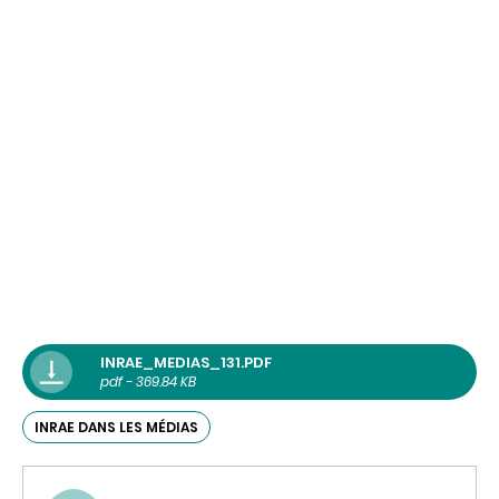
INRAE_MEDIAS_131.PDF
pdf - 369.84 KB
INRAE DANS LES MÉDIAS