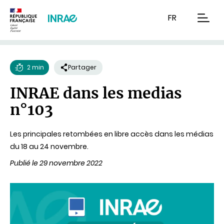
Contenu
Recherche
Navigation
FR
men
2 min
Partager
Temps
INRAE dans les medias
de
n°103
lecture
Les principales retombées en libre accès dans les médias
du 18 au 24 novembre.
Publié le 29 novembre 2022