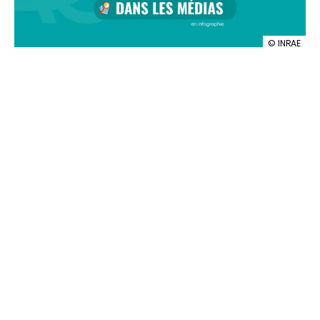
illustration
© INRAE
INRAE
dans
les
medias
n°103