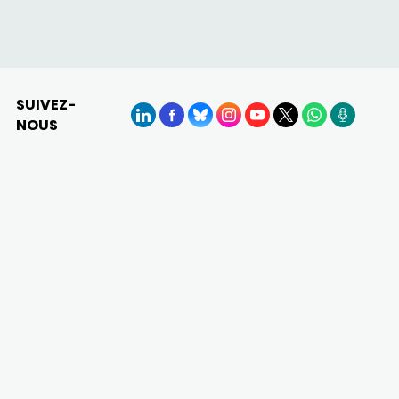
SUIVEZ-
NOUS
LinkedIn
Facebook
BlueSky
Instagram
YouTube
X
WhatsApp
Podcasts