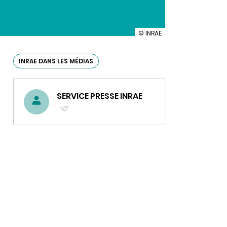
illustration
© INRAE
INRAE
dans
les
INRAE DANS LES MÉDIAS
médias
n°
45
SERVICE PRESSE INRAE
(ENVOYER
UN
COURRIEL)