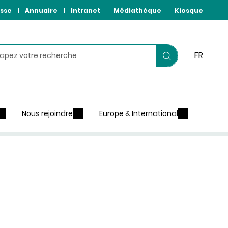
sse
Annuaire
Intranet
Médiathèque
Kiosque
hercher
FR
Lancer
votre
recherche
Nous rejoindre
Europe & International