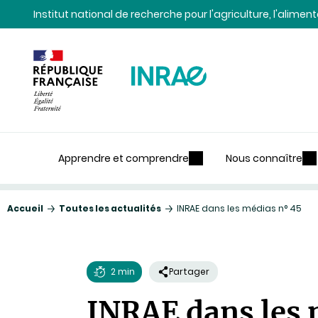
Contenu
Recherche
Navigation
Institut national de recherche pour l'agriculture, l'alime
Apprendre et comprendre
Nous connaître
Accueil
Toutes les actualités
INRAE dans les médias n° 45
2 min
Partager
Temps
INRAE dans les 
de