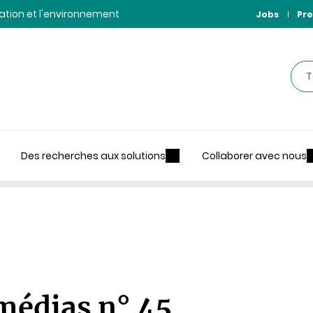
ntation et l'environnement
Jobs
Pre
Rec
Des recherches aux solutions
Collaborer avec nous
médias n° 45