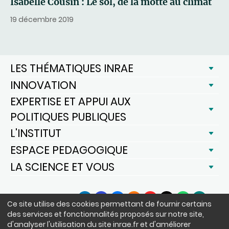
Isabelle Cousin : Le sol, de la motte au climat
19 décembre 2019
LES THÉMATIQUES INRAE
INNOVATION
EXPERTISE ET APPUI AUX
POLITIQUES PUBLIQUES
L'INSTITUT
ESPACE PEDAGOGIQUE
LA SCIENCE ET VOUS
SUIVEZ-NOUS
Ce site utilise des cookies permettant de fournir certains
LinkedIn
Facebook
BlueSky
Instagram
YouTube
X
WhatsApp
Podcast
des services et fonctionnalités proposés sur notre site,
d'analyser l'utilisation du site inrae.fr et d'améliorer