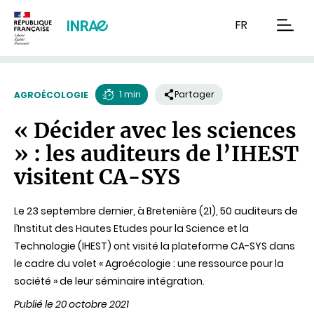
Contenu
Recherche
Navigation
FR
men
1 min
Partager
AGROÉCOLOGIE
Temps
« Décider avec les sciences
de
» : les auditeurs de l’IHEST
lecture
visitent CA-SYS
Le 23 septembre dernier, à Bretenière (21), 50 auditeurs de
l’Institut des Hautes Etudes pour la Science et la
Technologie (IHEST) ont visité la plateforme CA-SYS dans
le cadre du volet « Agroécologie : une ressource pour la
société » de leur séminaire intégration.
Publié le 20 octobre 2021