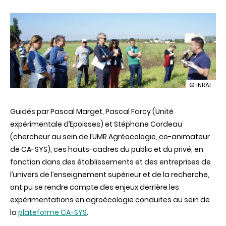
illustration
© INRAE
«
Décider
Guidés par Pascal Marget, Pascal Farcy (Unité
avec
les
expérimentale d’Epoisses) et Stéphane Cordeau
sciences
(chercheur au sein de l’UMR Agréocologie, co-animateur
»
:
de CA-SYS), ces hauts-cadres du public et du privé, en
les
fonction dans des établissements et des entreprises de
auditeurs
de
l’univers de l’enseignement supérieur et de la recherche,
l’IHEST
ont pu se rendre compte des enjeux derrière les
visitent
CA-
expérimentations en agroécologie conduites au sein de
SYS
la
plateforme CA-SYS
.