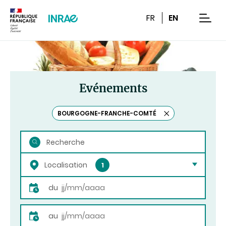
Contenu
Recherche
Navigation
FR
EN
men
Evénements
BOURGOGNE-FRANCHE-COMTÉ
undefined
Rechercher
Localisation
Dates
du
au