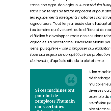
transition agro-écologique.
« Pour réduire l’us
face à un temps de travail imposant et pour at
les équipements intelligents motorisés constituen
agriculteurs. Tout l’enjeu réside dans l’adapta
Les terrains qui évoluent, ou la difficulté de 
difficiles à développer, mais des solutions ro
agricoles. La plateforme Universelle Mobile pour
sens, puisqu’elle
«
vise à proposer aux exploitan
face aux enjeux de compétitivité, de protection
du travail »
, d’après le site de la plateforme.
Si les machi
désherbage O
multiplier l
Si ces machines ont
diverses cult
pour but de
exemple du
remplacer l’humain
sa mission po
dans certaines
plateforme P