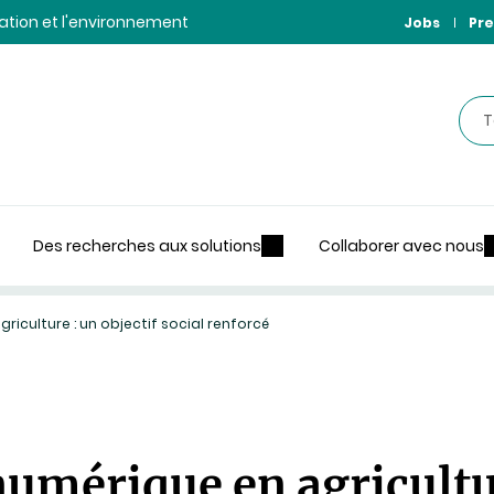
ntation et l'environnement
Jobs
Pre
Rec
Des recherches aux solutions
Collaborer avec nous
riculture : un objectif social renforcé
umérique en agricultur