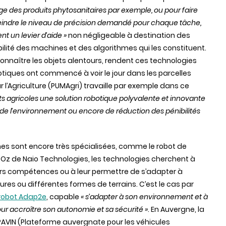
age des produits phytosanitaires par exemple, ou pour faire
teindre le niveau de précision demandé pour chaque tâche,
t un levier d’aide »
non négligeable à destination des
bilité des machines et des algorithmes qui les constituent.
reconnaître les objets alentours, rendent ces technologies
botiques ont commencé à voir le jour dans les parcelles
 l’Agriculture (
PUMAgri
) travaille par exemple dans ce
ts agricoles une solution robotique polyvalente et innovante
 de l’environnement ou encore de réduction des pénibilités
nes sont encore très spécialisées, comme le robot de
z de Naio Technologies, les technologies cherchent à
eurs compétences ou à leur permettre de s’adapter à
ures ou différentes formes de terrains. C’est le cas par
robot Adap2e
, capable
« s’adapter à son environnement et à
ur accroître son autonomie et sa sécurité »
. En Auvergne, la
AVIN (Plateforme auvergnate pour les véhicules