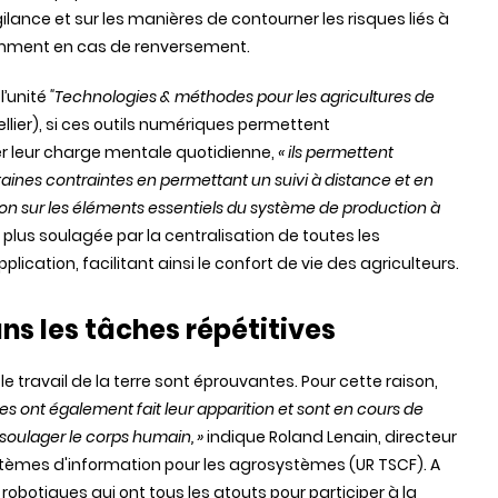
gilance et sur les manières de contourner les risques liés à
otamment en cas de renversement.
’unité
"
Technologies & méthodes pour les agricultures de
ellier), si ces outils numériques permettent
er leur charge mentale quotidienne,
« ils permettent
taines contraintes en permettant un suivi à distance et en
tion sur les éléments essentiels du système de production à
lus soulagée par la centralisation de toutes les
ication, facilitant ainsi le confort de vie des agriculteurs.
s les tâches répétitives
 travail de la terre sont éprouvantes. Pour cette raison,
tes ont également fait leur apparition et sont en cours de
oulager le corps humain, »
indique Roland Lenain, directeur
tèmes d'information pour les agrosystèmes (UR TSCF)
. A
botiques qui ont tous les atouts pour participer à la