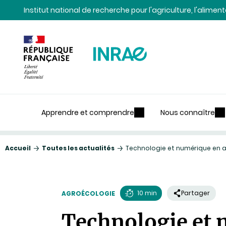
Contenu
Recherche
Navigation
Institut national de recherche pour l'agriculture, l'alime
Apprendre et comprendre
Nous connaître
Accueil
Toutes les actualités
Technologie et numérique en ag
10 min
Partager
AGROÉCOLOGIE
Temps
Technologie et n
de