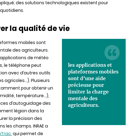
mpliqué, des solutions technologiques existent pour
 quotidiens.
er la qualité de vie
ateformes mobiles sont
ntale des agriculteurs.
 applications de météo
les applications et
, le téléphone peut
plateformes mobiles
n avec d’autres outils
sont d’une aide
 agricoles...). Plusieurs
précieuse pour
 notamment pour obtenir un
limiter la charge
midité, température...),
mentale des
vices d’autoguidage des
agriculteurs.
lement légion dans la
er la précision des
dans les champs. INRAE a
uTrac
, qui permet de