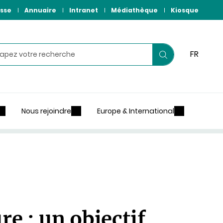
sse
Annuaire
Intranet
Médiathèque
Kiosque
hercher
FR
Lancer
votre
recherche
Nous rejoindre
Europe & International
e : un objectif