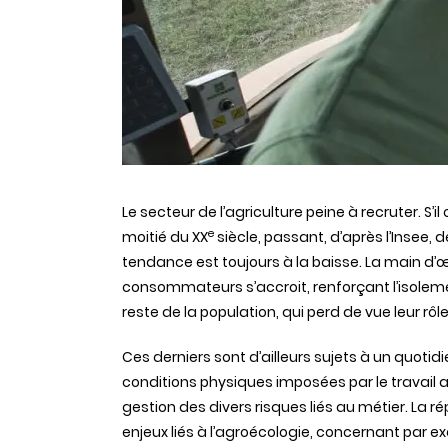
Le secteur de l’agriculture peine à recruter. S’
e
moitié du XX
siècle, passant, d’après l’Insee, d
tendance est toujours à la baisse. La main d
consommateurs s’accroit, renforçant l’isolem
reste de la population, qui perd de vue leur rôle
Ces derniers sont d’ailleurs sujets à un quot
conditions physiques imposées par le travail ag
gestion des divers risques liés au métier. La rép
enjeux liés à l’agroécologie, concernant par e