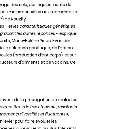
ttoyage des sols, des équipements de
s races moins sensibles aux mammites et
) de Nouzilly.
es – et les caractéristiques génétiques
gradant les autres réponses »
, explique
 unité, Marie-Hélène Pinard-van der
e la sélection génétique, de l’action
oules (production d’anticorps), et sur
roducteurs d’aliments et de vaccins. Ce
ouvent de la propagation de maladies,
ont être à la fois efficients, résistants
nnements diversifiés et fluctuants »
,
levier pour faire évoluer les
ogènes qui évoluent, ou plus tolérants