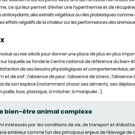
me, ce qui leur permet d’éviter une hyperthermie et de récupérer 
 antioxydants, des extraits végétaux ou des probiotiques comme de
es effets négatifs de la chaleur sur les performances des animaux
ux
volué au xxe siècle pour donner une place de plus en plus import
 sur laquelle se fonde le Centre national de référence du bien-êt
a satisfaction de ses besoins physiologiques et comportementaux, ain
im et de soif ; l’absence de peur ; l’absence de stress ; l’absence 
l de son espèce (notamment choisir ses aliments, ses déplace
 paille, bois, plastique, à mâcher, à manipuler…).
 de bien-être animal complexe
ent intéressés par les conditions de vie, de transport et d’aba
e extérieur comme l’un des principaux enjeux de l’élevage de de