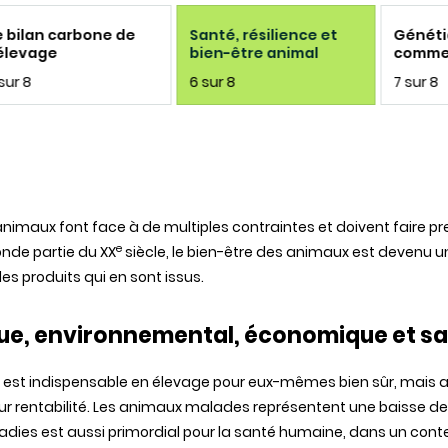
e bilan carbone de
Santé, résilience et
Généti
’élevage
bien-être animal
commen
aux déf
sur 8
6 sur 8
7 sur 8
aliment
climati
animaux font face à de multiples contraintes et doivent faire pre
e
onde partie du XX
siècle, le bien-être des animaux est devenu 
des produits qui en sont issus.
ique, environnemental, économique et sa
est indispensable en élevage pour eux-mêmes bien sûr, mais au
ur rentabilité. Les animaux malades représentent une baisse de
maladies est aussi primordial pour la santé humaine, dans un con