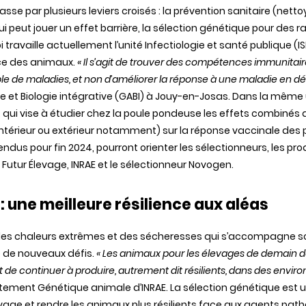
asse par plusieurs leviers croisés : la prévention sanitaire (ne
qui peut jouer un effet barrière, la sélection génétique pour de
ravaille actuellement l’unité Infectiologie et santé publique (ISP
ce des animaux.
« Il s’agit de trouver des compétences immunitair
le de maladies, et non d’améliorer la réponse à une maladie en dé
le et Biologie intégrative (GABI) à Jouy-en-Josas. Dans la même
, qui vise à étudier chez la poule pondeuse les effets combinés d
ntérieur ou extérieur notamment) sur la réponse vaccinale des p
tendus pour fin 2024, pourront orienter les sélectionneurs, les p
 Futur Élevage, INRAE et le sélectionneur Novogen.
: une meilleure résilience aux aléas
des chaleurs extrêmes et des sécheresses qui s’accompagne s
 de nouveaux défis.
« Les animaux pour les élevages de demain devr
de continuer à produire, autrement dit résilients, dans des enviro
ement Génétique animale d’INRAE. La sélection génétique est un 
vage et rendre les animaux plus résilients face aux agents path