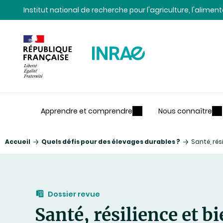
Contenu
Recherche
Navigation
Institut national de recherche pour l'agriculture, l'alime
Apprendre et comprendre
Nous connaître
Accueil
Quels défis pour des élevages durables ?
Santé, rés
Dossier revue
Santé, résilience et b