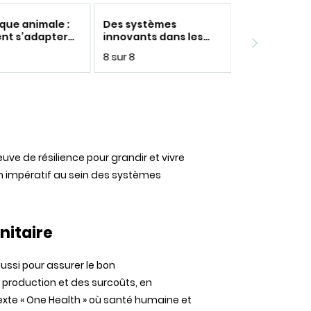
que animale :
Des systèmes
t s’adapter
innovants dans les
is sanitaires,
territoires
8 sur 8
aires et
ques ?
uve de résilience pour grandir et vivre
un impératif au sein des systèmes
nitaire
ssi pour assurer le bon
 production et des surcoûts, en
texte « One Health » où santé humaine et