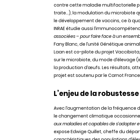
contre cette maladie multifactorielle p
traite…), la modulation du microbiote 
le développement de vaccins, ce à quoi t
INRAE étudie aussi l’immunocompéten
associées – pour faire face à un ensemb
Fany Blanc, de l’unité Génétique anima
Laan est co-pilote du projet Vaccibiota
sur le microbiote, du mode d’élevage (i
la production d’œufs. Les résultats, at
projet est soutenu par le Carnot France
L’enjeu de la robustesse 
Avec l’augmentation de la fréquence 
le changement climatique occasionne
aux maladies et capables de s’adapter et 
expose Edwige Quillet, cheffe du départ
caractéristiques des populations d’éle