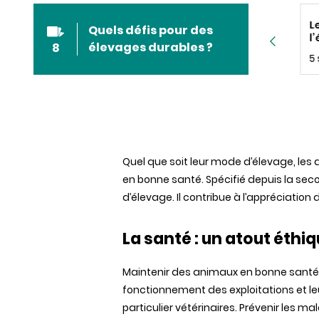
Conditions de travail
Éleveurs de
L
Quels défis pour des
et attractivité
ruminants : les défis
l
élevages durables ?
8
de l’attractivité
3 sur 8
4 sur 8
5 
Quel que soit leur mode d’élevage, les 
en bonne santé. Spécifié depuis la sec
d’élevage. Il contribue à l’appréciation 
La santé : un atout éth
Maintenir des animaux en bonne santé 
fonctionnement des exploitations et le
particulier vétérinaires. Prévenir les 