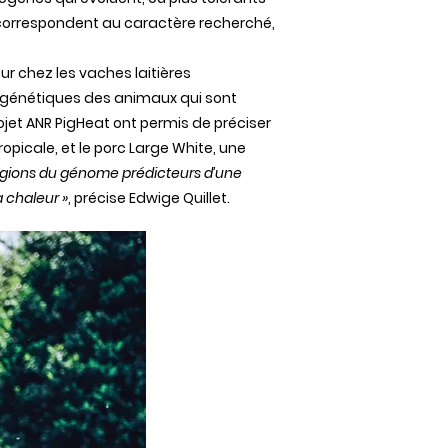
i correspondent au caractère recherché,
eur chez les vaches laitières
ues génétiques des animaux qui sont
ojet ANR PigHeat ont permis de préciser
picale, et le porc Large White, une
 régions du génome prédicteurs d’une
a chaleur »
, précise Edwige Quillet.