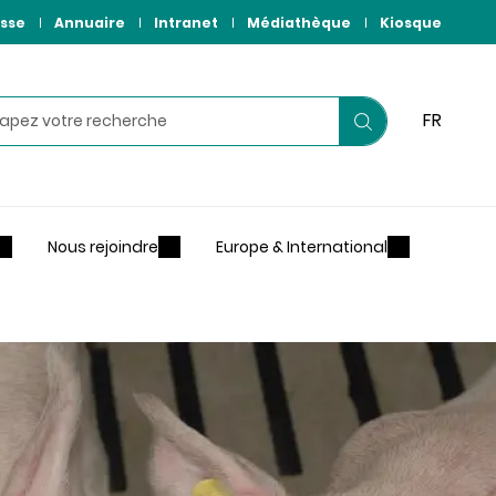
sse
Annuaire
Intranet
Médiathèque
Kiosque
hercher
FR
Lancer
votre
recherche
Nous rejoindre
Europe & International