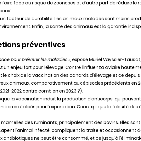
de faire face au risque de zoonoses et d’autre part de réduire le 
socié.
i un facteur de durabilité. Les animaux malades sont moins produc
environnement. Enfin, la santé des animaux est la garantie indi
ctions préventives
icace pour prévenir les maladies »
, expose Muriel Vayssier-Tausa
 un enjeu fort pour l’élevage. Contre l’influenza aviaire hautem
 fait le choix de la vaccination des canards d’élevage et ce dep
reux animaux, comparativement aux épisodes précédents en 202
e 2021-2022 contre combien en 2023 ?).
sque la vaccination induit la production d’anticorps, qui peuven
nitaires réalisés pour l’exportation. Ceci explique la frilosité de
mamelles des ruminants, principalement des bovins. Elles sont
ndicapent l’animal infecté, compliquent la traite et occasionnent
x antibiotiques ne peut être consommé, et ce jusqu’à l’éliminatio