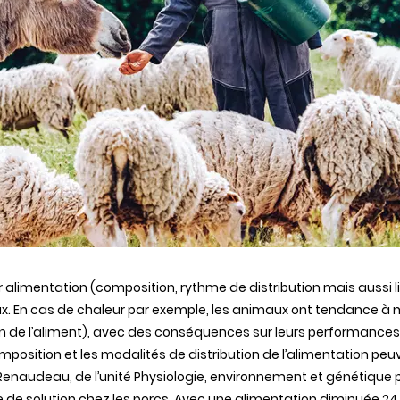
alimentation (composition, rythme de distribution mais aussi li
x. En cas de chaleur par exemple, les animaux ont tendance à moi
ion de l’aliment), avec des conséquences sur leurs performances 
position et les modalités de distribution de l’alimentation peu
Renaudeau, de l’unité Physiologie, environnement et génétique p
 de solution chez les porcs. Avec une alimentation diminuée 24 h