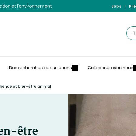
ntation et l'environnement
Jobs
Pre
Rec
Des recherches aux solutions
Collaborer avec nous
ilience et bien-être animal
ien-être