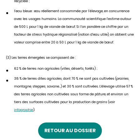
recyclée ;
l’eau bleue : eau réellement consommée par l’élevage, en concurrence
avec les usages humains. La communauté scientifique l’estime autour
de 500 L pour 1 kg de viande de bœuf. Si l’on pondère ce chiffre par un
facteur de stress hydrique régionalisé (notion d’eau utile), on obtient une
valeur comprise entre 20 à 50 L pour 1 kg de viande de bœuf.
(3) Les terres émergées se composent de :
62 % de terres non agricoles (villes, déserts, forêts) ;
38 % de terres dites agricoles, dont 70 % ne sont pas cultivées (prairies,
montagne, steppes, savane…) et 30 % sont cultivées. L'élevage utilise 57 %
des terres agricoles non cultivées sous forme de pâture, et environ un
tiers des surfaces cultivées pour la production de grains (voir
infographie
).
RETOUR AU DOSSIER