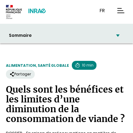
Contenu
Recherche
Navigation
FR
men
Sommaire
10 min
ALIMENTATION, SANTÉ GLOBALE
Temps
Partager
de
Quels sont les bénéfices et
lecture
les limites d’une
diminution de la
consommation de viande ?