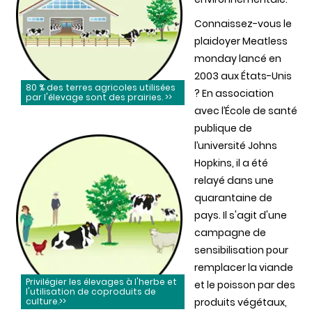
Connaissez-vous le
plaidoyer Meatless
monday lancé en
2003 aux États-Unis
80 % des terres agricoles utilisées
? En association
par l'élevage sont des prairies. >>
avec l’École de santé
publique de
l’université Johns
Hopkins, il a été
relayé dans une
quarantaine de
pays. Il s'agit d'une
campagne de
sensibilisation pour
remplacer la viande
Privilégier les élevages à l'herbe et
et le poisson par des
l'utilisation de coproduits de
culture.>>
produits végétaux,