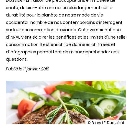
DOSSIER - En raison de préoccupations en matière de
santé, de bien-être animal ou plus largement sur la
durabilité pour la planète de notre mode de vie
occidental, nombre de nos contemporains s’interrogent
sur leur consommation de viande. Cet avis scientifique
d'INRAE vient éclairer les bénéfices et les limites d’une telle
consommation. Il est enrichi de données chiffrées et
d'infographies permettant de mieux appréhender ces
questions.
Publié le 11 janvier 2019
illustration
© B. and E. Dudziński
Quels