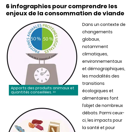
sont
6 infographies pour comprendre les
les
bénéfices
enjeux de la consommation de viande
et
les
Dans un contexte de
limites
d’une
changements
diminution
globaux,
de
la
notamment
consommation
climatiques,
de
environnementaux
viande
?
et démographiques,
les modalités des
transitions
Apports des produits animaux et
écologiques et
quantités conseillées. >>
alimentaires font
l’objet de nombreux
débats. Parmi ceux-
ci, les impacts pour
la santé et pour