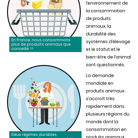
l’environnement de
la consommation
de produits
animaux, la
durabilité des
En France, nous consommons
systèmes d’élevage
plus de produits animaux que
conseillé. >>
et le statut et le
bien-être de l’animal
sont questionnés.
La demande
mondiale en
produits animaux
s’accroît très
rapidement dans
plusieurs régions du
monde dont la
consommation en
Deux régimes durables,
produits animaux