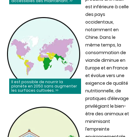
accessibles dès maintenant. >>
est inférieure à celle
des pays
occidentaux,
notamment en
Chine. Dans le
même temps, la
consommation de
viande diminue en
Europe et en France
et évolue vers une
Il est possible de nourrir la
exigence de qualité
planète en 2050 sans augmenter
les surfaces cultivées. >>
nutritionnelle, de
pratiques d’élevage
privilégiant le bien-
être des animaux et
minimisant
l’empreinte
environnementale.