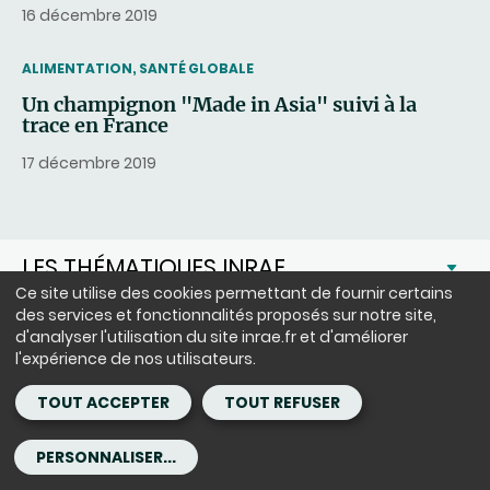
16 décembre 2019
THEMATIC
ALIMENTATION, SANTÉ GLOBALE
Un champignon "Made in Asia" suivi à la
trace en France
17 décembre 2019
LES THÉMATIQUES INRAE
Ce site utilise des cookies permettant de fournir certains
INNOVATION
des services et fonctionnalités proposés sur notre site,
EXPERTISE ET APPUI AUX
d'analyser l'utilisation du site inrae.fr et d'améliorer
l'expérience de nos utilisateurs.
POLITIQUES PUBLIQUES
L'INSTITUT
TOUT ACCEPTER
TOUT REFUSER
ESPACE PEDAGOGIQUE
PERSONNALISER...
LA SCIENCE ET VOUS