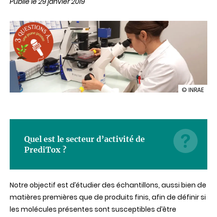
Publié le 29 janvier 2019
illustration
© INRAE
3
questions
à
une
jeune
Quel est le secteur d’activité de
pousse
:
PrediTox ?
Preditox
Notre objectif est d’étudier des échantillons, aussi bien de
matières premières que de produits finis, afin de définir si
les molécules présentes sont susceptibles d’être