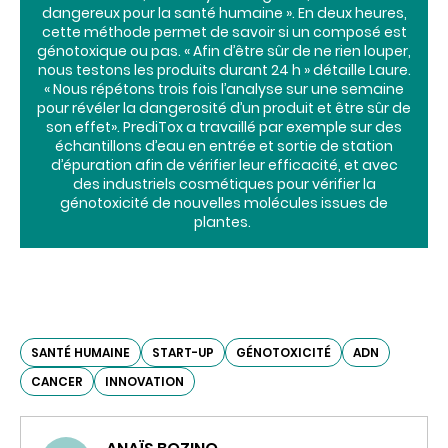
dangereux pour la santé humaine ». En deux heures,
cette méthode permet de savoir si un composé est
génotoxique ou pas. « Afin d’être sûr de ne rien louper,
nous testons les produits durant 24 h » détaille Laure.
« Nous répétons trois fois l’analyse sur une semaine
pour révéler la dangerosité d’un produit et être sûr de
son effet». PrediTox a travaillé par exemple sur des
échantillons d’eau en entrée et sortie de station
d’épuration afin de vérifier leur efficacité, et avec
des industriels cosmétiques pour vérifier la
génotoxicité de nouvelles molécules issues de
plantes.
SANTÉ HUMAINE
START-UP
GÉNOTOXICITÉ
ADN
CANCER
INNOVATION