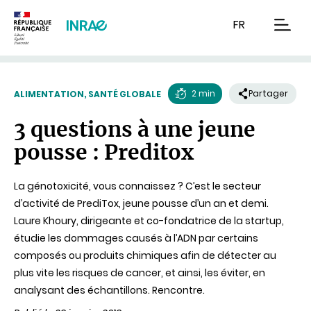
Contenu
Recherche
Navigation
FR
men
2 min
Partager
ALIMENTATION, SANTÉ GLOBALE
Temps
3 questions à une jeune
de
pousse : Preditox
lecture
La génotoxicité, vous connaissez ? C’est le secteur
d’activité de PrediTox, jeune pousse d’un an et demi.
Laure Khoury, dirigeante et co-fondatrice de la startup,
étudie les dommages causés à l’ADN par certains
composés ou produits chimiques afin de détecter au
plus vite les risques de cancer, et ainsi, les éviter, en
analysant des échantillons. Rencontre.