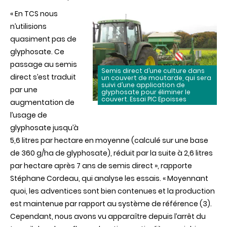
« En TCS nous
n’utilisions
quasiment pas de
glyphosate. Ce
passage au semis
Semis direct d’une culture dans
direct s’est traduit
un couvert de moutarde, qui sera
suivi d’une application de
par une
glyphosate pour éliminer le
couvert. Essai PIC Epoisses
augmentation de
l’usage de
glyphosate jusqu’à
5,6 litres par hectare en moyenne (calculé sur une base
de 360 g/ha de glyphosate), réduit par la suite à 2,6 litres
par hectare après 7 ans de semis direct », rapporte
Stéphane Cordeau, qui analyse les essais. « Moyennant
quoi, les adventices sont bien contenues et la production
est maintenue par rapport au système de référence (3).
Cependant, nous avons vu apparaître depuis l’arrêt du