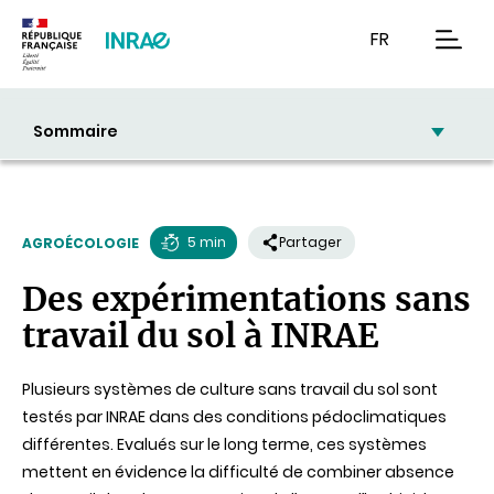
Contenu
Recherche
Navigation
FR
men
Sommaire
5 min
Partager
AGROÉCOLOGIE
Temps
Des expérimentations sans
de
travail du sol à INRAE
lecture
Plusieurs systèmes de culture sans travail du sol sont
testés par INRAE dans des conditions pédoclimatiques
différentes. Evalués sur le long terme, ces systèmes
mettent en évidence la difficulté de combiner absence