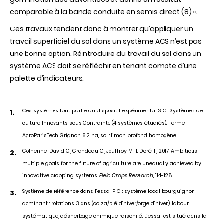
comparable à la bande conduite en semis direct (8) ».
Ces travaux tendent donc à montrer qu’appliquer un
travail superficiel du sol dans un système ACS
n’est pas
une bonne option
. Réintroduire du travail du sol dans un
système ACS doit se réfléchir en tenant compte d’une
palette d’indicateurs.
Ces systèmes font partie du dispositif expérimental SIC : Systèmes de
culture Innovants sous Contrainte (4 systèmes étudiés). Ferme
AgroParisTech Grignon, 6,2 ha, sol : limon profond homogène.
Colnenne-David C., Grandeau G., Jeuffroy M.H., Doré T., 2017. Ambitious
multiple goals for the future of agriculture are unequally achieved by
innovative cropping systems.
Field Crops Research
, 114-128.
Système de référence dans l’essai PIC : système local bourguignon
dominant : rotations 3 ans (colza/blé d’hiver/orge d’hiver), labour
systématique, désherbage chimique raisonné. L’essai est situé dans la