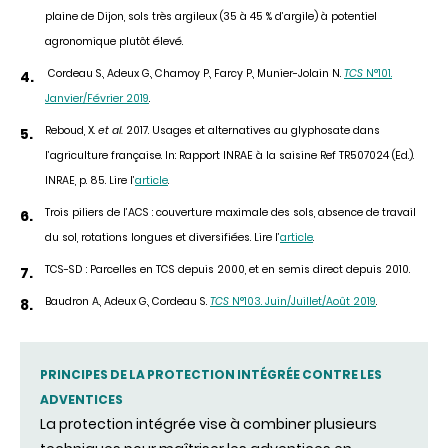
plaine de Dijon, sols très argileux (35 à 45 % d’argile) à potentiel
agronomique plutôt élevé.
Cordeau S., Adeux G., Chamoy P., Farcy P., Munier-Jolain N.
TCS
N°101.
Janvier/Février 2019
.
Reboud, X.
et al.
2017. Usages et alternatives au glyphosate dans
l’agriculture française. In: Rapport INRAE à la saisine Ref TR507024 (Ed.).
INRAE, p. 85. Lire l’
article
.
Trois piliers de l’ACS : couverture maximale des sols, absence de travail
du sol, rotations longues et diversifiées. Lire l’
article
.
TCS-SD : Parcelles en TCS depuis 2000, et en semis direct depuis 2010.
Baudron A., Adeux G., Cordeau S.
TCS
N°103. Juin/Juillet/Août 2019
.
PRINCIPES DE LA PROTECTION INTÉGRÉE CONTRE LES
ADVENTICES
La protection intégrée vise à combiner plusieurs