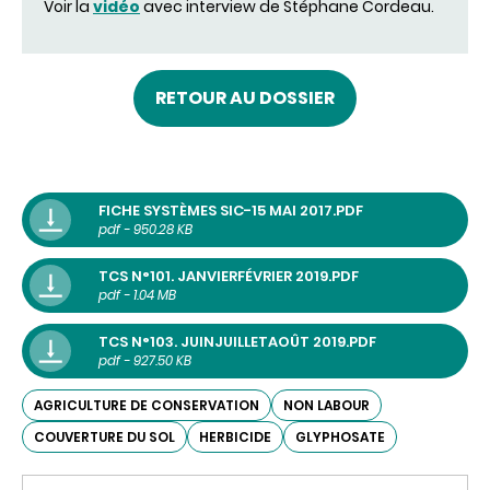
Voir la
vidéo
avec interview de Stéphane Cordeau.
RETOUR AU DOSSIER
FICHE SYSTÈMES SIC-15 MAI 2017.PDF
pdf - 950.28 KB
TCS N°101. JANVIERFÉVRIER 2019.PDF
pdf - 1.04 MB
TCS N°103. JUINJUILLETAOÛT 2019.PDF
pdf - 927.50 KB
AGRICULTURE DE CONSERVATION
NON LABOUR
COUVERTURE DU SOL
HERBICIDE
GLYPHOSATE