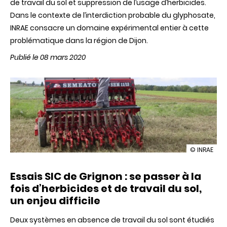
de travail du sol et suppression de l’usage d’herbicides.
Dans le contexte de l’interdiction probable du glyphosate,
INRAE consacre un domaine expérimental entier à cette
problématique dans la région de Dijon.
Publié le 08 mars 2020
illustration
© INRAE
Des
expériment
Essais SIC de Grignon : se passer à la
sans
travail
fois d’herbicides et de travail du sol,
du
un enjeu difficile
sol
à
INRAE
Deux systèmes en absence de travail du sol sont étudiés