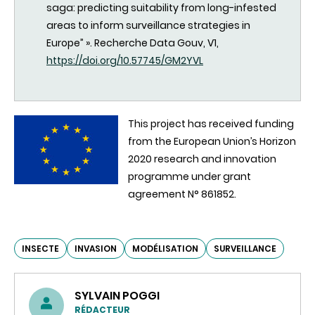
saga: predicting suitability from long-infested
areas to inform surveillance strategies in
Europe” ».
Recherche
Data
Gouv
, V1,
https://doi.org/10.57745/GM2YVL
This project has received funding
from the European Union’s Horizon
2020 research and innovation
programme under grant
agreement N° 861852.
INSECTE
INVASION
MODÉLISATION
SURVEILLANCE
SYLVAIN POGGI
RÉDACTEUR