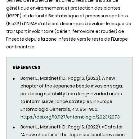
termes de recherche, les chercheurs de l’Institut de
génétique environnement et protection des plantes
(IGEPP) et de l’unité Biostatistique et processus spatiaux
(BioSP) d’INRAE s’attèlent désormais à évaluer le risque de
transport involontaire (aérien, ferroviaire et routier) de
l’insecte depuis la zone infestée vers le reste de l'Europe
continentale.
RÉFÉRENCES
Borner
L.,
Martinetti
D., Poggi S. (2023). A new
chapter of the Japanese beetle invasion saga:
predicting suitability from long-invaded areas
to inform surveillance strategies in Europe.
Entomologia Generalis, 43, 951–960.
https://doi.org/10.1127/entomologia/2023/2073
Borner
L.,
Martinetti
D., Poggi S. (2022). « Data for
“A new chapter of the Japanese beetle invasion