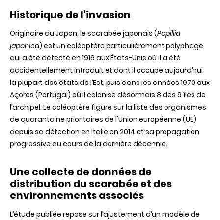
du
Historique de l’invasion
scarabée
japonais
en
Originaire du Japon, le scarabée japonais (
Popillia
Europe
japonica
) est un coléoptère particulièrement polyphage
:
prédire
qui a été détecté en 1916 aux États-Unis où il a été
les
accidentellement introduit et dont il occupe aujourd’hui
zones
favorables
la plupart des états de l’Est, puis dans les années 1970 aux
à
Açores (Portugal) où il colonise désormais 8 des 9 îles de
son
établissement
l’archipel. Le coléoptère figure sur la liste des organismes
pour
de quarantaine prioritaires de l'Union européenne (UE)
élaborer
depuis sa détection en Italie en 2014 et sa propagation
des
stratégies
progressive au cours de la dernière décennie.
de
surveillance
Une collecte de données de
distribution du scarabée et des
environnements associés
L’étude publiée repose sur l’ajustement d’un modèle de