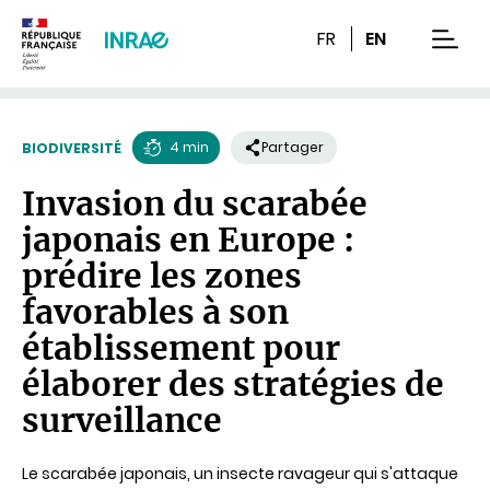
Contenu
Recherche
Navigation
FR
EN
men
4 min
Partager
BIODIVERSITÉ
Temps
Invasion du scarabée
de
japonais en Europe :
lecture
prédire les zones
favorables à son
établissement pour
élaborer des stratégies de
surveillance
Le scarabée japonais, un insecte ravageur qui s'attaque